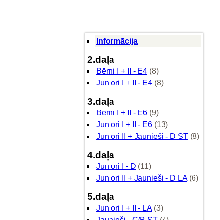
Informācija
2.daļa
Bērni I + II - E4
(8)
Juniori I + II - E4
(8)
3.daļa
Bērni I + II - E6
(9)
Juniori I + II - E6
(13)
Juniori II + Jaunieši - D ST
(8)
4.daļa
Juniori I - D
(11)
Juniori II + Jaunieši - D LA
(6)
5.daļa
Juniori I + II - LA
(3)
Jaunieši - C/B ST
(4)