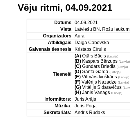
Vēju ritmi, 04.09.2021
Datums
04.09.2021
Vieta
Latviešu BN, Rožu laukums 
Organizators
Aura
Atbildīgais
Daiga Čabovska
Galvenais tiesnesis
Kristaps Cīrulis
(A)
Ojārs Bācis
(Latvija)
(B)
Kaspars Bērzups
(Latvija)
(C)
Gundars Briedis
(Latvija)
(D)
Santa Garda
(Latvija)
Tiesneši
(E)
Vilmārs Ivuškāns
(Latvija)
(F)
Valērijs Nazadze
(Latvija)
(G)
Vitālijs Sidaravičus
(Latv
(H)
Jānis Vanags
(Latvija)
Informātors:
Juris Arājs
Mūzika:
Juris Poga
Sekretariāts:
Andris Rudaks