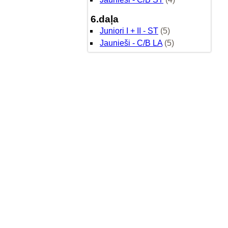
6.daļa
Juniori I + II - ST
(5)
Jaunieši - C/B LA
(5)