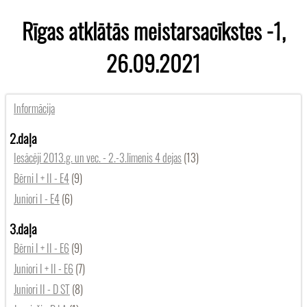
Rīgas atklātās meistarsacīkstes -1,
26.09.2021
Informācija
2.daļa
Iesācēji 2013.g. un vec. - 2.-3.līmenis 4 dejas
(13)
Bērni I + II - E4
(9)
Juniori I - E4
(6)
3.daļa
Bērni I + II - E6
(9)
Juniori I + II - E6
(7)
Juniori II - D ST
(8)