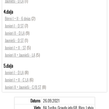
Jaunieši - D LA
(1)
4.daļa
Bērni I + II - 6 dejas
(2)
Juniori I - D ST
(7)
Juniori II - D LA
(9)
Jaunieši - D ST
(1)
Juniori I + II - ST
(5)
Juniori II + Jaunieši - LA
(5)
5.daļa
Juniori I - D LA
(8)
Juniori I + II - C LA
(6)
Juniori II + Jaunieši - C/B ST
(8)
Datums
26.09.2021
Vieta
BA Turība, Graudu iela 68, Rīga, Latvia