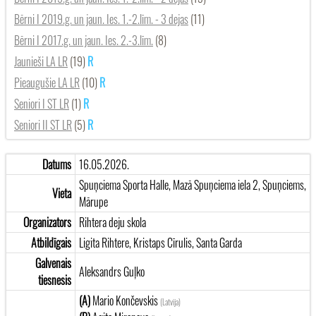
Bērni I 2019.g. un jaun. Ies. 1.-2.līm. - 3 dejas
(11)
Bērni I 2017.g. un jaun. Ies. 2.-3.līm.
(8)
Jaunieši LA LR
(19)
Pieaugušie LA LR
(10)
Seniori I ST LR
(1)
Seniori II ST LR
(5)
Datums
16.05.2026.
Spuņciema Sporta Halle, Mazā Spuņciema iela 2, Spuņciems,
Vieta
Mārupe
Organizators
Rihtera deju skola
Atbildīgais
Ligita Rihtere, Kristaps Cīrulis, Santa Garda
Galvenais
Aleksandrs Guļko
tiesnesis
(A)
Mario Končevskis
(Latvija)