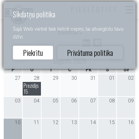
PIESLĒGTIES
Sīkdatņu politika
Kalendārs
Šajā Web vietnē tiek lietoti cepiņi, lai atvieglotu tavu
dzīvi.
Sākums
- Kalendārs
Piekrītu
Privātuma politika
augusts 2026
Iepriekš.
Nākamais
P
O
T
C
Pk
S
Sv
27
28
29
30
31
01
02
Prezidijs
15
03
04
05
06
07
08
09
10
11
12
13
14
15
16