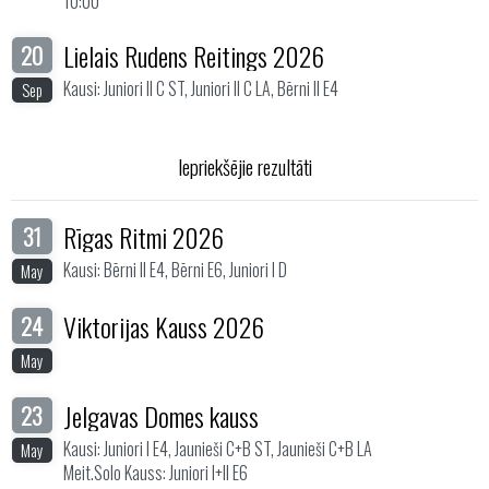
10:00
Lielais Rudens Reitings 2026
20
Kausi: Juniori II C ST, Juniori II C LA, Bērni II E4
Sep
Iepriekšējie rezultāti
Rīgas Ritmi 2026
31
Kausi: Bērni II E4, Bērni E6, Juniori I D
May
Viktorijas Kauss 2026
24
May
Jelgavas Domes kauss
23
Kausi: Juniori I E4, Jaunieši C+B ST, Jaunieši C+B LA
May
Meit.Solo Kauss: Juniori I+II E6