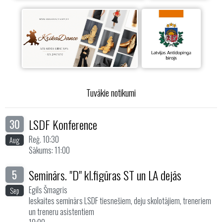
Tuvākie notikumi
LSDF Konference
30
Reģ. 10:30
Aug
Sākums: 11:00
Seminārs. "D" kl.figūras ST un LA dejās
5
Egils Šmagris
Sep
Ieskaites seminārs LSDF tiesnešiem, deju skolotājiem, treneriem
un treneru asistentiem