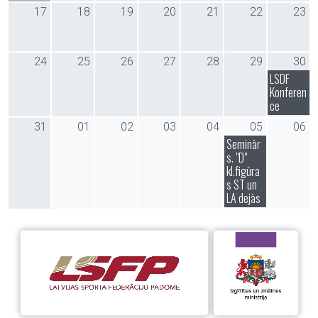
17
18
19
20
21
22
23
24
25
26
27
28
29
30
LSDF
Konferen
ce
31
01
02
03
04
05
06
Seminār
s. "D"
kl.figūra
s ST un
LA dejās