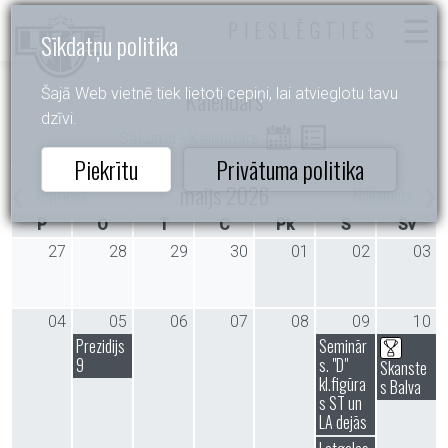
PIESLĒGTIES
Sīkdatņu politika
Kalendārs
Šajā Web vietnē tiek lietoti cepiņi, lai atvieglotu tavu
dzīvi.
Sākums
- Kalendārs
Piekrītu
Privātuma politika
maijs 2026
Iepriekš.
Nākamais
P
O
T
C
Pk
S
Sv
27
28
29
30
01
02
03
04
05
06
07
08
09
10
Prezidijs
Seminār
9
s. "D"
Skanste
kl.figūra
s Balva
s ST un
LA dejās