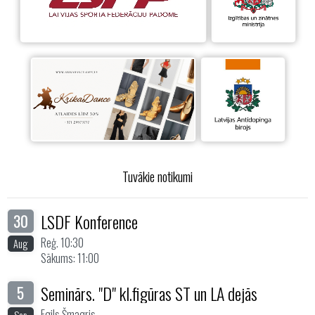
Tuvākie notikumi
LSDF Konference
30
Reģ. 10:30
Aug
Sākums: 11:00
Seminārs. "D" kl.figūras ST un LA dejās
5
Egils Šmagris