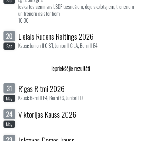
Sep
Ieskaites seminārs LSDF tiesnešiem, deju skolotājiem, treneriem
un treneru asistentiem
10:00
Lielais Rudens Reitings 2026
20
Kausi: Juniori II C ST, Juniori II C LA, Bērni II E4
Sep
Iepriekšējie rezultāti
Rīgas Ritmi 2026
31
Kausi: Bērni II E4, Bērni E6, Juniori I D
May
Viktorijas Kauss 2026
24
May
Jelgavas Domes kauss
23