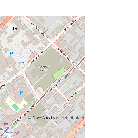
©
OpenStreetMap
contributors