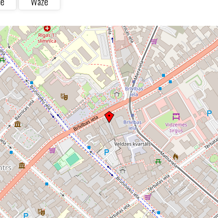
le
Waze