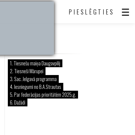
PIESLĒGTIES
1. Tiesnešu maiņa Daugavpilij
2. Tiesneši Mārupei
3. Sac. Jelgavā programma
4. Iesniegumi no B.A.Strautas
5. Par federācijas prioritātēm 2025.g.
6. Dažādi