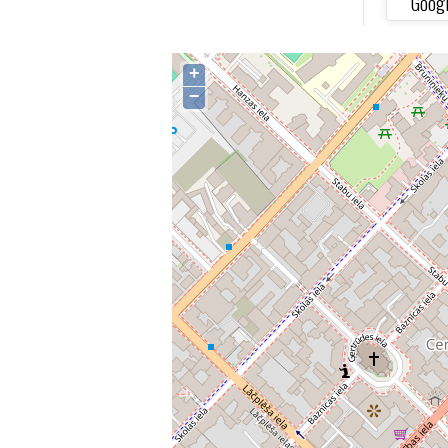
Goog
+
−