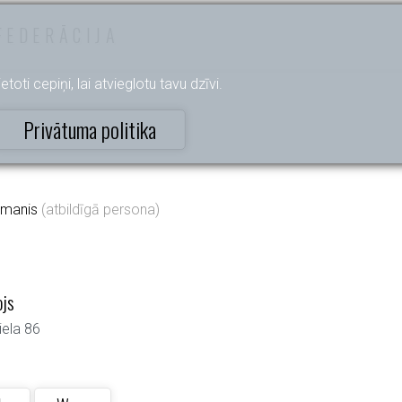
FEDERĀCIJA
etoti cepiņi, lai atvieglotu tavu dzīvi.
Privātuma politika
dmanis
(atbildīgā persona)
ojs
iela 86