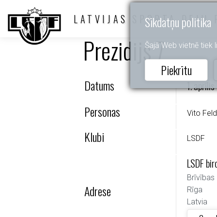
LATVIJAS SPORTA DEJU 
Sīkdatņu politika
Prezidijs 7
Šajā Web vietnē tiek li
Piekrītu
Datums
1. aprīlis
Personas
Vito Fel
Klubi
LSDF
LSDF bir
Brīvības 
Adrese
Rīga
Latvia