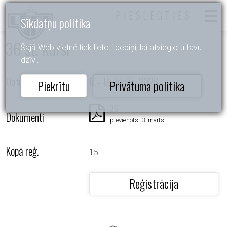
PIESLĒGTIES
Sīkdatņu politika
36 st. kursi
Šajā Web vietnē tiek lietoti cepiņi, lai atvieglotu tavu
dzīvi.
Datums
8. - 19. jūnijs, 2026
Piekrītu
Privātuma politika
36
Dokumenti
pievienots: 3. marts
Kopā reģ.
15
Reģistrācija