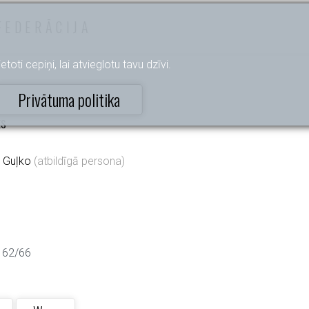
FEDERĀCIJA
etoti cepiņi, lai atvieglotu tavu dzīvi.
Privātuma politika
ts
 Guļko
(atbildīgā persona)
 62/66