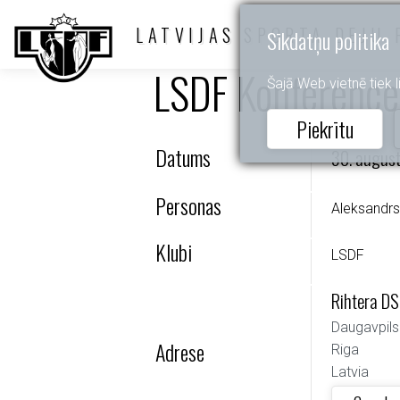
LATVIJAS SPORTA DEJU 
Sīkdatņu politika
LSDF Konference
Šajā Web vietnē tiek li
Piekrītu
Datums
30. augus
Personas
Aleksandrs
Klubi
LSDF
Rihtera DS
Daugavpils
Adrese
Riga
Latvia