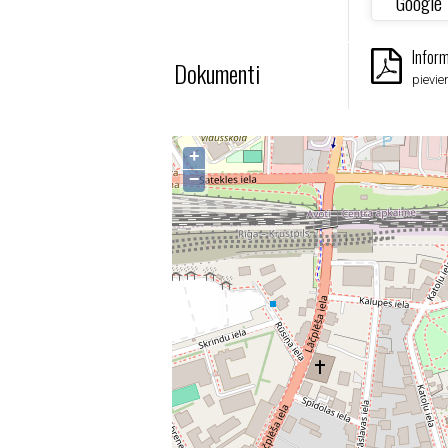
Google
Inform
Dokumenti
pievien
+
−