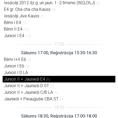
Iesācēji 2012.dz.g. un jaun. 1.-2.līmenis (W,Q,Ch,J)
(0)
E4 gr. Cha cha cha Kauss
(8)
Iesācēji Jive Kauss
(2)
Bērni I E4
(5)
Bērni II E4
(10)
Juniori I E4
(13)
Sākums 17:00, Reģistrācija 15:30-16:30
Bērni I+II E6
(4)
Juniori I E6
(8)
Juniori I D LA
(1)
Juniori II + Jaunieši E4
(1)
Juniori II + Jaunieši D ST
(6)
Juniori II + Jaunieši C/B LA
(5)
Jaunieši + Pieaugušie CBA ST
(0)
Sākums 18:30, Reģistrācija 17:00-18:00