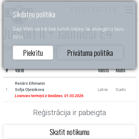
PIESLĒGTIES
Sīkdatņu politika
Juniori II + Jaunieši E4
Šajā Web vietnē tiek lietoti cepiņi, lai atvieglotu tavu
dzīvi.
Pavasara Ritmos 2023
Piekrītu
Privātuma politika
#
Vārdi
Valsts
Klubs
Renārs Eihmanis
1.
Sofja Oļeiņikova
Latvia
Duets
Licences termiņš ir beidzies: 01.03.2026
Reģistrācija ir pabeigta
Skatīt notikumu