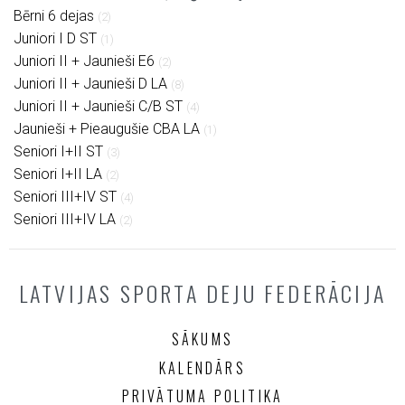
Bērni 6 dejas
(2)
Juniori I D ST
(1)
Juniori II + Jaunieši E6
(2)
Juniori II + Jaunieši D LA
(8)
Juniori II + Jaunieši C/B ST
(4)
Jaunieši + Pieaugušie CBA LA
(1)
Seniori I+II ST
(3)
Seniori I+II LA
(2)
Seniori III+IV ST
(4)
Seniori III+IV LA
(2)
LATVIJAS SPORTA DEJU FEDERĀCIJA
SĀKUMS
KALENDĀRS
PRIVĀTUMA POLITIKA