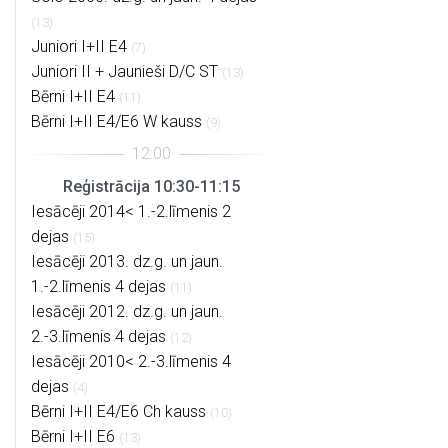
(13)
Juniori I+II E4
(7)
Juniori II + Jaunieši D/C ST
(13)
Bērni I+II E4
(11)
Bērni I+II E4/E6 W kauss
(9)
Reģistrācija 10:30-11:15
Iesācēji 2014< 1.-2.līmenis 2
dejas
(15)
Iesācēji 2013. dz.g. un jaun.
1.-2.līmenis 4 dejas
(11)
Iesācēji 2012. dz.g. un jaun.
2.-3.līmenis 4 dejas
(12)
Iesācēji 2010< 2.-3.līmenis 4
dejas
(4)
Bērni I+II E4/E6 Ch kauss
(10)
Bērni I+II E6
(13)