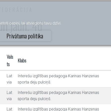
FEDERĀCIJA
un jaun. 4d
etoti cepiņi, lai atvieglotu tavu dzīvi.
Privātuma politika
Vals
Klubs
ts
Lat
Interešu izglītības pedagoga Karinas Hanzenas
via
sporta deju pulciņš.
Lat
Interešu izglītības pedagoga Karinas Hanzenas
via
sporta deju pulciņš.
Lat
Interešu izglītības pedagoga Karinas Hanzenas