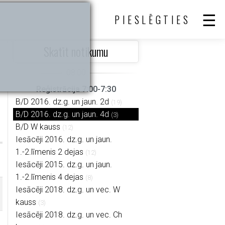
PIESLĒGTIES
Skatīt notikumu
Reģistrācija 7:00-7:30
B/D 2016. dz.g. un jaun. 2d
(19)
B/D 2016. dz.g. un jaun. 4d
(3)
B/D W kauss
(12)
Iesācēji 2016. dz.g. un jaun.
1.-2.līmenis 2 dejas
(12)
Iesācēji 2015. dz.g. un jaun.
1.-2.līmenis 4 dejas
(8)
Iesācēji 2018. dz.g. un vec. W
kauss
(3)
Iesācēji 2018. dz.g. un vec. Ch