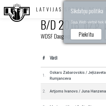
LATVIJAS SPORTA DEJU 
Sīkdatņu politika
B/D 2016. dz.g. 
Šajā Web vietnē tiek li
Piekrītu
WDSF Daugavpils Open
#
Vārdi
Oskars Zabarovskis
/
Jeļizaveta
1.
Rumjanceva
2.
Artjoms Ivanovs
/
Juna Hanzena