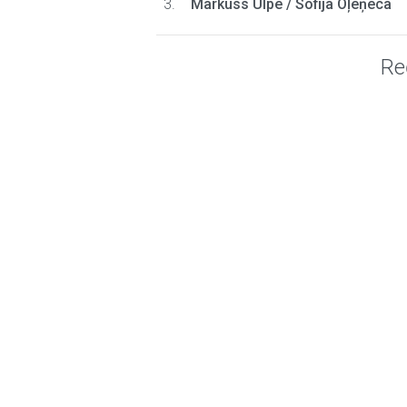
3.
Markuss Ulpe
/
Sofija Oļeņeca
Re