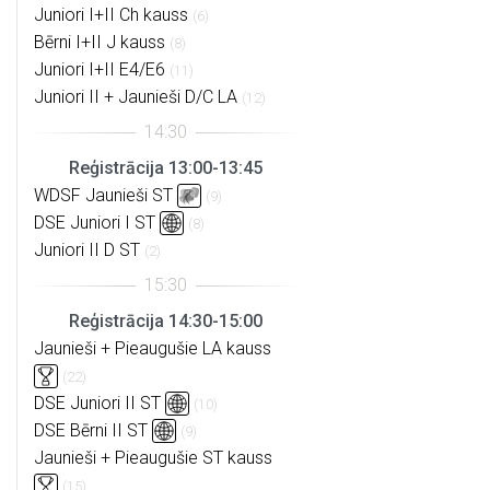
Juniori I+II Ch kauss
(6)
Bērni I+II J kauss
(8)
Juniori I+II E4/E6
(11)
Juniori II + Jaunieši D/C LA
(12)
Reģistrācija 13:00-13:45
WDSF Jaunieši ST
(9)
DSE Juniori I ST
(8)
Juniori II D ST
(2)
Reģistrācija 14:30-15:00
Jaunieši + Pieaugušie LA kauss
(22)
DSE Juniori II ST
(10)
DSE Bērni II ST
(9)
Jaunieši + Pieaugušie ST kauss
(15)