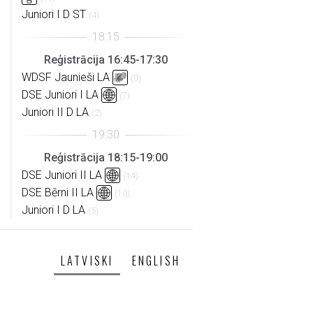
Juniori I D ST
(4)
Reģistrācija 16:45-17:30
WDSF Jaunieši LA
(9)
DSE Juniori I LA
(7)
Juniori II D LA
(2)
Reģistrācija 18:15-19:00
DSE Juniori II LA
(14)
DSE Bērni II LA
(10)
Juniori I D LA
(5)
LATVISKI
ENGLISH