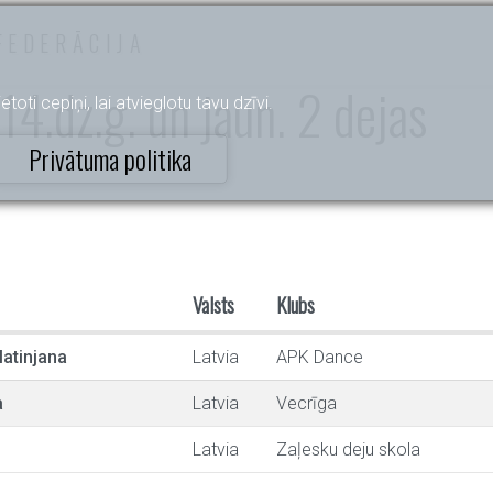
FEDERĀCIJA
4.dz.g. un jaun. 2 dejas
etoti cepiņi, lai atvieglotu tavu dzīvi.
Privātuma politika
Valsts
Klubs
atinjana
Latvia
APK Dance
a
Latvia
Vecrīga
Latvia
Zaļesku deju skola