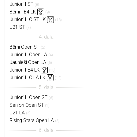
Juniori I ST
(8)
Bērni I E4 LK
(9)
Juniori II C ST LK
(13)
U21 ST
(7)
Bērni Open ST
(2)
Juniori II Open LA
(4)
Jaunieši Open LA
(6)
Juniori I E4 LK
(10)
Juniori II C LA LK
(12)
Juniori II Open ST
(6)
Seniori Open ST
(1)
U21 LA
(5)
Rising Stars Open LA
(5)