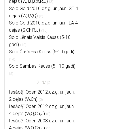
dejas (W,T,Q,Ch,R,J)
(3)
Solo Gold 2010.dz.g. un jaun. ST 4
dejas (W,T,V,Q)
(5)
Solo Gold 2010.dz.g. un jaun. LA 4
dejas (S,Ch,R,J)
(10)
Solo Lēnais Valsis Kauss (5-10
gadi)
(10)
Solo Ča-ča-ča Kauss (5-10 gadi)
(14)
Solo Sambas Kauss (5 - 10 gadi)
(5)
Iesācēji Open 2012.dz.g. un jaun.
2 dejas (W,Ch)
(0)
Iesācēji Open 2012.dz.g. un jaun.
4 dejas (W,Q,Ch,J)
(8)
Iesācēji Open 2008.dz.g. un jaun.
4 dejas (W,Q,Ch,J)
(1)