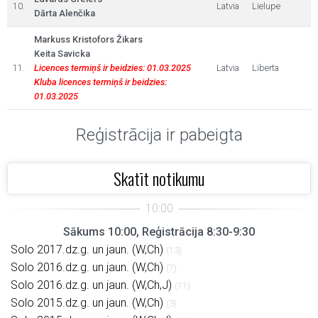
10.
Latvia
Lielupe
Dārta Alenčika
Markuss Kristofors Žikars
Keita Savicka
11.
Licences termiņš ir beidzies: 01.03.2025
Latvia
Liberta
Kluba licences termiņš ir beidzies:
01.03.2025
Reģistrācija ir pabeigta
Skatīt notikumu
Sākums 10:00, Reģistrācija 8:30-9:30
Solo 2017.dz.g. un jaun. (W,Ch)
(13)
Solo 2016.dz.g. un jaun. (W,Ch)
(7)
Solo 2016.dz.g. un jaun. (W,Ch,J)
(11)
Solo 2015.dz.g. un jaun. (W,Ch)
(3)