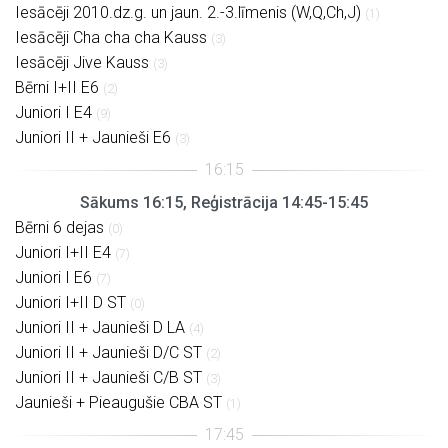
Iesācēji 2010.dz.g. un jaun. 2.-3.līmenis (W,Q,Ch,J)
(1)
Iesācēji Cha cha cha Kauss
(3)
Iesācēji Jive Kauss
(3)
Bērni I+II E6
(2)
Juniori I E4
(9)
Juniori II + Jaunieši E6
(3)
Sākums 16:15, Reģistrācija 14:45-15:45
Bērni 6 dejas
(0)
Juniori I+II E4
(7)
Juniori I E6
(7)
Juniori I+II D ST
(0)
Juniori II + Jaunieši D LA
(4)
Juniori II + Jaunieši D/C ST
(2)
Juniori II + Jaunieši C/B ST
(3)
Jaunieši + Pieaugušie CBA ST
(1)