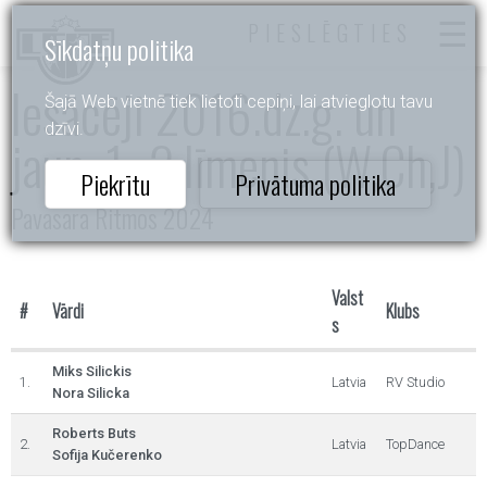
PIESLĒGTIES
Sīkdatņu politika
Iesācēji 2016.dz.g. un
Šajā Web vietnē tiek lietoti cepiņi, lai atvieglotu tavu
dzīvi.
jaun. 1.-2.līmenis (W,Ch,J)
Piekrītu
Privātuma politika
Pavasara Ritmos 2024
Valst
#
Vārdi
Klubs
s
Miks Silickis
1.
Latvia
RV Studio
Nora Silicka
Roberts Buts
2.
Latvia
TopDance
Sofija Kučerenko