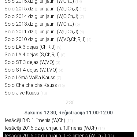
Solo 2015.dz.g. un jaun. (W,Ch,J)
(14)
Solo 2015.dz.g. un jaun. (W,Q,Ch,J)
(15)
Solo 2014.dz.g. un jaun. (W,Q,Ch,J)
(7)
Solo 2013.dz.g. un jaun. (W,Ch,J)
(6)
Solo 2011.dz.g. un jaun. (W,Q,Ch,J)
(6)
Solo 2010.dz.g. un jaun. (W,V,Q,Ch,R,J)
(4)
Solo LA 3 dejas (Ch,R,J)
(9)
Solo LA 4 dejas (S,Ch,R,J)
(8)
Solo ST 3 dejas (W,V,Q)
(3)
Solo ST 4 dejas (W,T,V,Q)
(4)
Solo Lēmā Valša Kauss
(7)
Solo Cha cha cha Kauss
(16)
Solo Jive Kauss
(13)
Sākums 12:30, Reģistrācija 11:00-12:00
Iesācēji B/D 1.līmenis (W,Ch)
(11)
Iesācēji 2016.dz.g. un jaun. 1.līmenis (W,Ch)
(14)
Iesācēji 2016.dz.g. un jaun. 1.-2.līmenis (W,Ch,J)
(11)