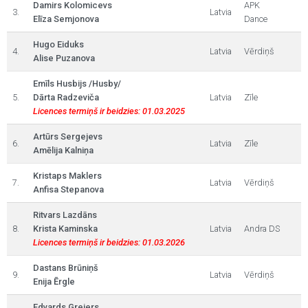
Damirs Kolomicevs
APK
3.
Latvia
Elīza Semjonova
Dance
Hugo Eiduks
4.
Latvia
Vērdiņš
Alise Puzanova
Emīls Husbijs /Husby/
5.
Dārta Radzeviča
Latvia
Zīle
Licences termiņš ir beidzies: 01.03.2025
Artūrs Sergejevs
6.
Latvia
Zīle
Amēlija Kalniņa
Kristaps Maklers
7.
Latvia
Vērdiņš
Anfisa Stepanova
Ritvars Lazdāns
8.
Krista Kaminska
Latvia
Andra DS
Licences termiņš ir beidzies: 01.03.2026
Dastans Brūniņš
9.
Latvia
Vērdiņš
Enija Ērgle
Edvards Greiers