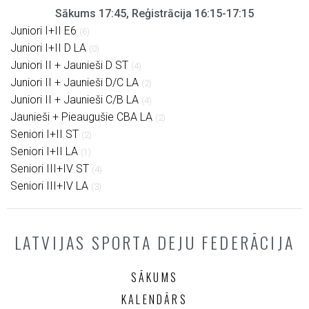
Sākums 17:45, Reģistrācija 16:15-17:15
Juniori I+II E6
(6)
Juniori I+II D LA
(0)
Juniori II + Jaunieši D ST
(4)
Juniori II + Jaunieši D/C LA
(2)
Juniori II + Jaunieši C/B LA
(4)
Jaunieši + Pieaugušie CBA LA
(2)
Seniori I+II ST
(2)
Seniori I+II LA
(1)
Seniori III+IV ST
(4)
Seniori III+IV LA
(3)
LATVIJAS SPORTA DEJU FEDERĀCIJA
SĀKUMS
KALENDĀRS