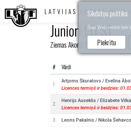
LATVIJAS SPORTA DEJU 
Sīkdatņu politika
Juniori I D ST
Šajā Web vietnē tiek li
Piekrītu
Ziemas Akordi 2024
#
Vārdi
Artjoms Škuratovs
/
Evelīna Ābol
1.
Licences termiņš ir beidzies: 01.
Henrijs Auseklis
/
Elizabete Vilka
2.
Licences termiņš ir beidzies: 01.
3.
Leons Pakalnis
/
Nikola Šehavc