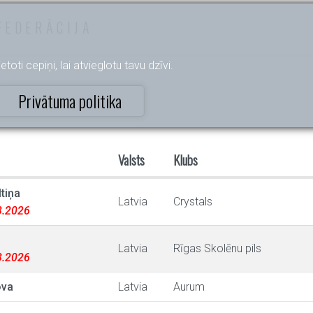
FEDERĀCIJA
etoti cepiņi, lai atvieglotu tavu dzīvi.
Privātuma politika
Valsts
Klubs
tiņa
Latvia
Crystals
03.2026
Latvia
Rīgas Skolēnu pils
03.2026
ova
Latvia
Aurum