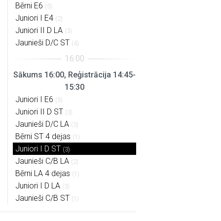
Bērni E6
(5)
Juniori I E4
(2)
Juniori II D LA
(3)
Jaunieši D/C ST
(4)
Sākums 16:00, Reģistrācija 14:45-
15:30
Juniori I E6
(5)
Juniori II D ST
(3)
Jaunieši D/C LA
(3)
Bērni ST 4 dejas
(1)
Juniori I D ST
(3)
Jaunieši C/B LA
(2)
Bērni LA 4 dejas
(1)
Juniori I D LA
(3)
Jaunieši C/B ST
(1)