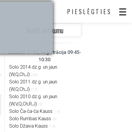
PIESLĒGTIES
Skatīt notikumu
Sākums 11:00, Reģistrācija 09:45-
10:30
Solo 2014.dz.g. un jaun.
(W,Q,Ch,J)
(33)
Solo 2011.dz.g. un jaun.
(W,Q,Ch,J)
(12)
Solo 2010.dz.g. un jaun.
(W,V,Q,Ch,R,J)
(9)
Solo Ča-ča-ča Kauss
(14)
Solo Rumbas Kauss
(8)
Solo Džaiva Kauss
(14)