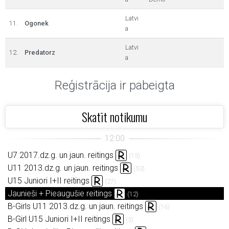
Latvi
11.
Ogonek
a
Latvi
12.
Predatorz
a
Reģistrācija ir pabeigta
Skatīt notikumu
U7 2017.dz.g. un jaun. reitings
(15)
U11 2013.dz.g. un jaun. reitings
(53)
U15 Juniori I+II reitings
(27)
Jaunieši + Pieaugušie reitings
(12)
B-Girls U11 2013.dz.g. un jaun. reitings
(16)
B-Girl U15 Juniori I+II reitings
(5)