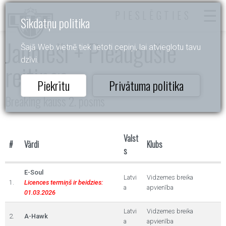
PIESLĒGTIES
Sīkdatņu politika
Jaunieši + Pieaugušie
Šajā Web vietnē tiek lietoti cepiņi, lai atvieglotu tavu
dzīvi.
reitings
Piekrītu
Privātuma politika
Breaking kauss 2. posms
Valst
#
Vārdi
Klubs
s
E-Soul
Latvi
Vidzemes breika
1.
Licences termiņš ir beidzies:
a
apvienība
01.03.2026
Latvi
Vidzemes breika
2.
A-Hawk
a
apvienība