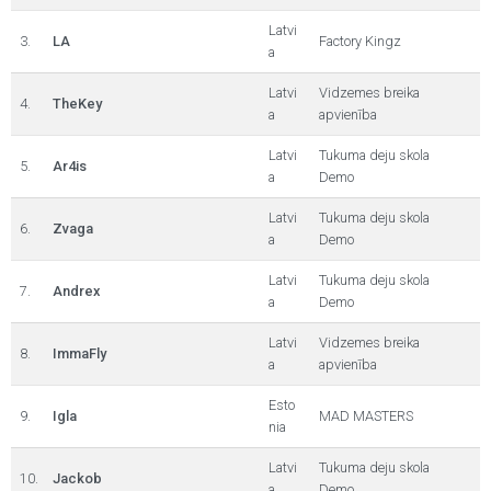
Latvi
3.
LA
Factory Kingz
a
Latvi
Vidzemes breika
4.
TheKey
a
apvienība
Latvi
Tukuma deju skola
5.
Ar4is
a
Demo
Latvi
Tukuma deju skola
6.
Zvaga
a
Demo
Latvi
Tukuma deju skola
7.
Andrex
a
Demo
Latvi
Vidzemes breika
8.
ImmaFly
a
apvienība
Esto
9.
Igla
MAD MASTERS
nia
Latvi
Tukuma deju skola
10.
Jackob
a
Demo