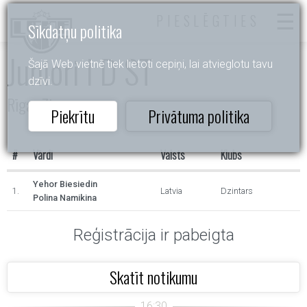
PIESLĒGTIES
Sīkdatņu politika
Juniori I D ST
Šajā Web vietnē tiek lietoti cepiņi, lai atvieglotu tavu
dzīvi.
Rīgas Ziema
Piekrītu
Privātuma politika
#
Vārdi
Valsts
Klubs
Yehor Biesiedin
1.
Latvia
Dzintars
Polina Namikina
Reģistrācija ir pabeigta
Skatīt notikumu