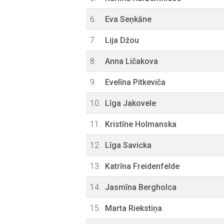
6.
Eva Seņkāne
7.
Lija Džou
8.
Anna Ličakova
9.
Evelīna Pitkeviča
10.
Līga Jakovele
11.
Kristīne Holmanska
12.
Līga Savicka
13.
Katrīna Freidenfelde
14.
Jasmīna Bergholca
15.
Marta Riekstiņa