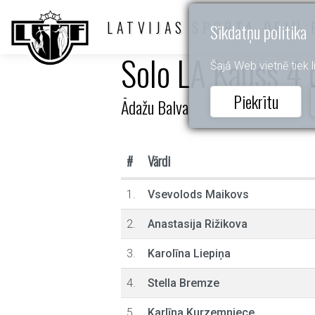
LATVIJAS SPORTA DEJU 
Sīkdatņu politika
Solo LA Kauss 4 d
Šajā Web vietnē tiek li
Piekrītu
Ādažu Balva
#
Vārdi
1.
Vsevolods Maikovs
2.
Anastasija Rižikova
3.
Karolīna Liepiņa
4.
Stella Bremze
5.
Karlīna Kurzemniece