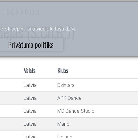
FEDERĀCIJA
ejas (S,Ch,R,J)
etoti cepiņi, lai atvieglotu tavu dzīvi.
Privātuma politika
Valsts
Klubs
Latvia
Dzintars
Latvia
APK Dance
Latvia
MD Dance Studio
Latvia
Mario
Latvia
Lielupe