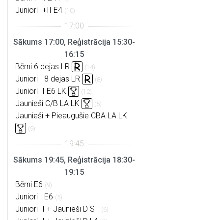
Juniori I+II E4
(10)
Sākums 17:00, Reģistrācija 15:30-
16:15
Bērni 6 dejas LR
(14)
Juniori I 8 dejas LR
(8)
Juniori II E6 LK
(12)
Jaunieši C/B LA LK
(5)
Jaunieši + Pieaugušie CBA LA LK
(9)
Sākums 19:45, Reģistrācija 18:30-
19:15
Bērni E6
(9)
Juniori I E6
(5)
Juniori II + Jaunieši D ST
(6)