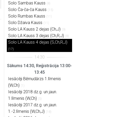
Solo Sambas Kauss
(8)
Solo Ča-ča-ča Kauss
(15)
Solo Rumbas Kauss
(11)
Solo Džaiva Kauss
(11)
Solo LA Kauss 2 dejas (Ch,J)
(9)
Solo LA Kauss 3 dejas (Ch,R,J)
(8)
Solo LA Kauss 4 dejas (S,Ch,R,J)
(17)
Sākums 14:30, Reģistrācija 13:00-
13:45
Iesācēji Bērnudārzs 1.līmenis
(W,Ch)
(1)
Iesācēji 2018.dz.g. un jaun.
1.līmenis (W,Ch)
(5)
Iesācēji 2017.dz.g. un jaun.
1.-2.līmenis (W,Ch,J)
(18)