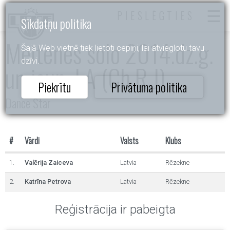
PIESLĒGTIES
Sīkdatņu politika
Meitenes solo 2014.dz.g.
Šajā Web vietnē tiek lietoti cepiņi, lai atvieglotu tavu
dzīvi.
un jaun. LA (Ch,R,J)
Piekrītu
Privātuma politika
Dance Star
#
Vārdi
Valsts
Klubs
1.
Valērija Zaiceva
Latvia
Rēzekne
2.
Katrīna Petrova
Latvia
Rēzekne
Reģistrācija ir pabeigta