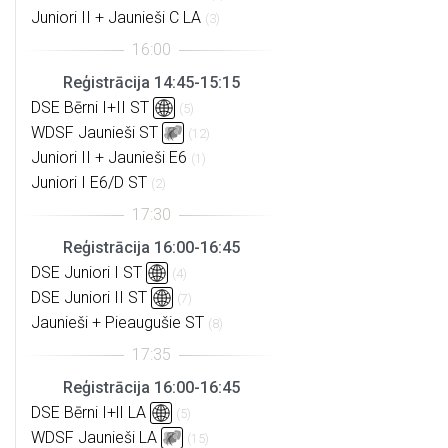
Juniori II + Jaunieši C LA
(3)
Reģistrācija 14:45-15:15
DSE Bērni I+II ST
(5)
WDSF Jaunieši ST
(12)
Juniori II + Jaunieši E6
(1)
Juniori I E6/D ST
(2)
Reģistrācija 16:00-16:45
DSE Juniori I ST
(4)
DSE Juniori II ST
(7)
Jaunieši + Pieaugušie ST
(8)
Reģistrācija 16:00-16:45
DSE Bērni I+lI LA
(5)
WDSF Jaunieši LA
(15)