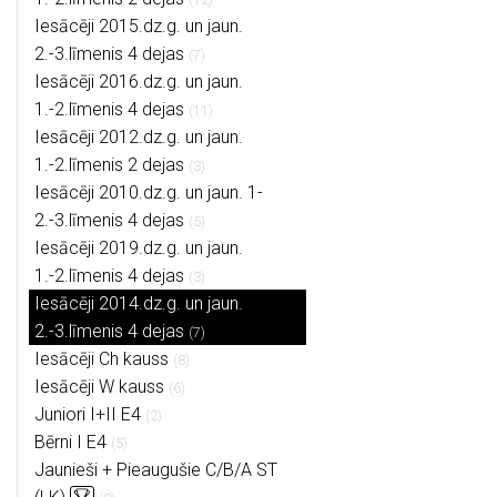
Iesācēji 2015.dz.g. un jaun.
2.-3.līmenis 4 dejas
(7)
Iesācēji 2016.dz.g. un jaun.
1.-2.līmenis 4 dejas
(11)
Iesācēji 2012.dz.g. un jaun.
1.-2.līmenis 2 dejas
(3)
Iesācēji 2010.dz.g. un jaun. 1-
2.-3.līmenis 4 dejas
(5)
Iesācēji 2019.dz.g. un jaun.
1.-2.līmenis 4 dejas
(3)
Iesācēji 2014.dz.g. un jaun.
2.-3.līmenis 4 dejas
(7)
Iesācēji Ch kauss
(8)
Iesācēji W kauss
(6)
Juniori I+II E4
(2)
Bērni I E4
(5)
Jaunieši + Pieaugušie C/B/A ST