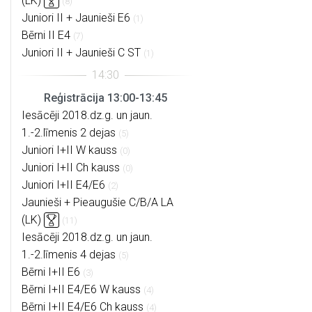
(LK)
(8)
Juniori II + Jaunieši E6
(1)
Bērni II E4
(7)
Juniori II + Jaunieši C ST
(1)
Reģistrācija 13:00-13:45
Iesācēji 2018.dz.g. un jaun.
1.-2.līmenis 2 dejas
(5)
Juniori I+II W kauss
(0)
Juniori I+II Ch kauss
(0)
Juniori I+II E4/E6
(2)
Jaunieši + Pieaugušie C/B/A LA
(LK)
(11)
Iesācēji 2018.dz.g. un jaun.
1.-2.līmenis 4 dejas
(5)
Bērni I+II E6
(3)
Bērni I+II E4/E6 W kauss
(4)
Bērni I+II E4/E6 Ch kauss
(4)