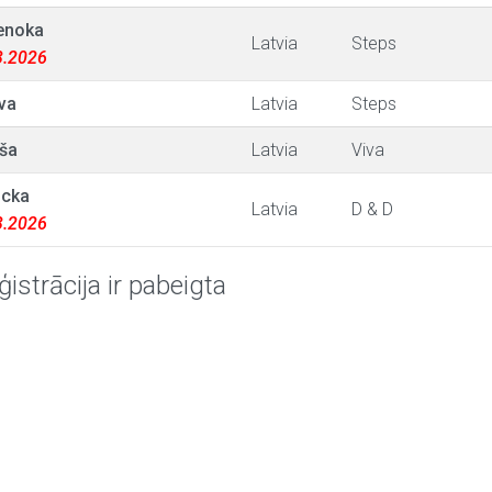
enoka
Latvia
Steps
03.2026
va
Latvia
Steps
ša
Latvia
Viva
cka
Latvia
D & D
03.2026
ģistrācija ir pabeigta