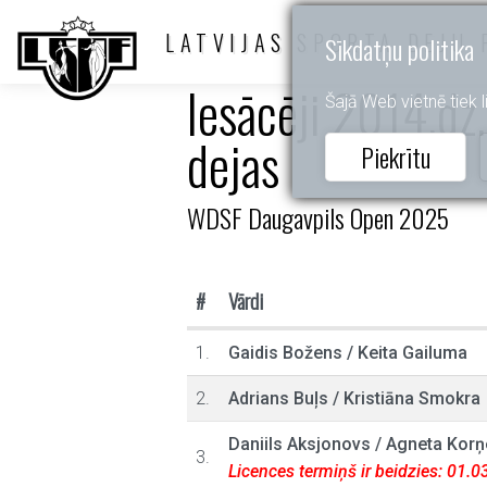
LATVIJAS SPORTA DEJU 
Sīkdatņu politika
Iesācēji 2014.dz.
Šajā Web vietnē tiek li
dejas
Piekrītu
WDSF Daugavpils Open 2025
#
Vārdi
1.
Gaidis Božens
/
Keita Gailuma
2.
Adrians Buļs
/
Kristiāna Smokra
Daniils Aksjonovs
/
Agneta Korņ
3.
Licences termiņš ir beidzies: 01.