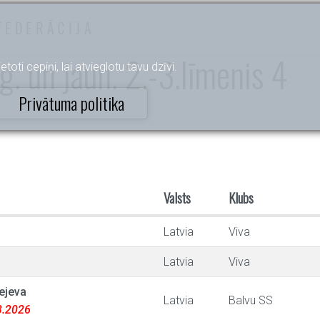
FEDERĀCIJA
g. un jaun. 2.-3.līmenis 4
etoti cepiņi, lai atvieglotu tavu dzīvi.
Privātuma politika
Valsts
Klubs
Latvia
Viva
Latvia
Viva
ejeva
Latvia
Balvu SS
03.2026