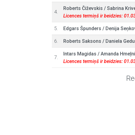
Roberts Čiževskis
/
Sabrina Kriv
4.
Licences termiņš ir beidzies: 01.
5.
Edgars Špunders
/
Denija Seņko
6.
Roberts Saksons
/
Daniela Gedu
Intars Magidas
/
Amanda Hmeļni
7.
Licences termiņš ir beidzies: 01.
Re