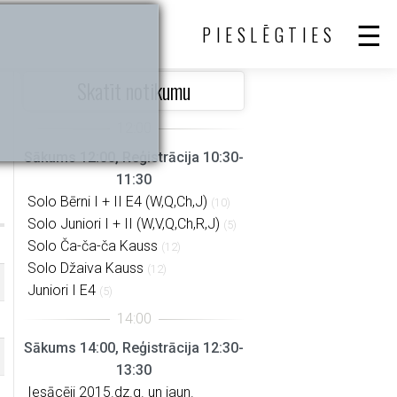
PIESLĒGTIES
Skatīt notikumu
Sākums 12:00, Reģistrācija 10:30-
11:30
Solo Bērni I + II E4 (W,Q,Ch,J)
(10)
Solo Juniori I + II (W,V,Q,Ch,R,J)
(5)
Solo Ča-ča-ča Kauss
(12)
Solo Džaiva Kauss
(12)
Juniori I E4
(5)
Sākums 14:00, Reģistrācija 12:30-
13:30
Iesācēji 2015.dz.g. un jaun.