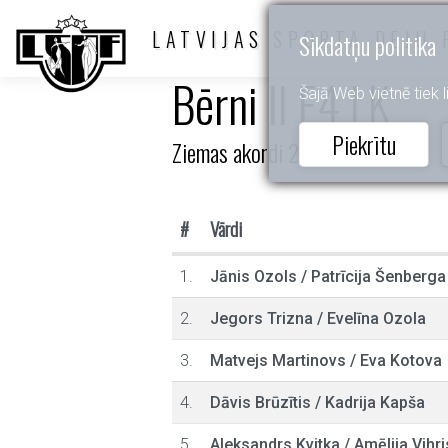
LATVIJAS SPORTA DEJU 
Sīkdatņu politika
Bērni II E4 LK
Šajā Web vietnē tiek li
Piekrītu
Ziemas akordi 2025
#
Vārdi
1.
Jānis Ozols
/
Patrīcija Šenberga
2.
Jegors Trizna
/
Evelīna Ozola
3.
Matvejs Martinovs
/
Eva Kotova
4.
Dāvis Brūzītis
/
Kadrija Kapša
5.
Aleksandrs Kvitka
/
Amēlija Vihri