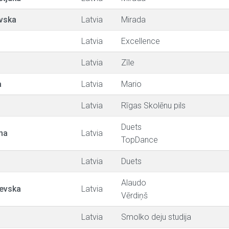
vska
Latvia
Mirada
Latvia
Excellence
Latvia
Zīle
a
Latvia
Mario
Latvia
Rīgas Skolēnu pils
Duets
ina
Latvia
TopDance
Latvia
Duets
Alaudo
čevska
Latvia
Vērdiņš
Latvia
Smolko deju studija