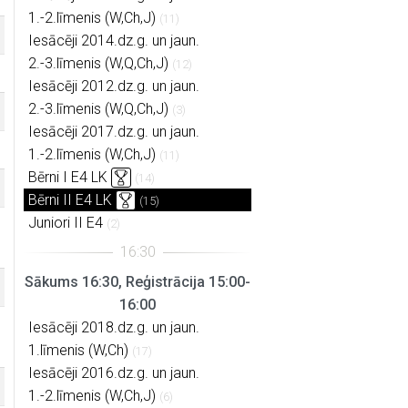
1.-2.līmenis (W,Ch,J)
(11)
Iesācēji 2014.dz.g. un jaun.
2.-3.līmenis (W,Q,Ch,J)
(12)
Iesācēji 2012.dz.g. un jaun.
2.-3.līmenis (W,Q,Ch,J)
(3)
Iesācēji 2017.dz.g. un jaun.
1.-2.līmenis (W,Ch,J)
(11)
Bērni I E4 LK
(14)
Bērni II E4 LK
(15)
Juniori II E4
(2)
Sākums 16:30, Reģistrācija 15:00-
16:00
Iesācēji 2018.dz.g. un jaun.
1.līmenis (W,Ch)
(17)
Iesācēji 2016.dz.g. un jaun.
1.-2.līmenis (W,Ch,J)
(6)