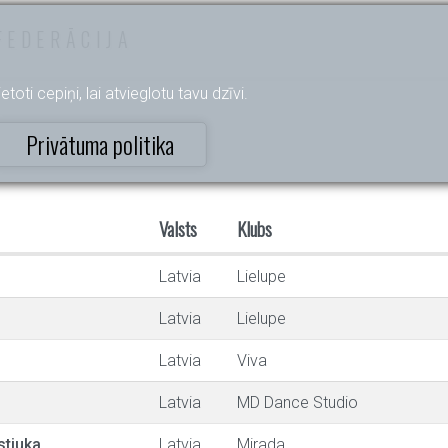
FEDERĀCIJA
etoti cepiņi, lai atvieglotu tavu dzīvi.
Privātuma politika
Valsts
Klubs
Latvia
Lielupe
Latvia
Lielupe
Latvia
Viva
Latvia
MD Dance Studio
stjuka
Latvia
Mirada