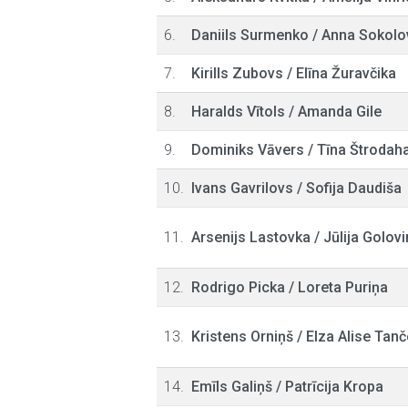
6.
Daniils Surmenko
/
Anna Sokolo
7.
Kirills Zubovs
/
Elīna Žuravčika
8.
Haralds Vītols
/
Amanda Gile
9.
Dominiks Vāvers
/
Tīna Štrodah
10.
Ivans Gavrilovs
/
Sofija Daudiša
11.
Arsenijs Lastovka
/
Jūlija Golov
12.
Rodrigo Picka
/
Loreta Puriņa
13.
Kristens Orniņš
/
Elza Alise Tan
14.
Emīls Galiņš
/
Patrīcija Kropa