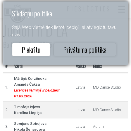
PIESLĒGTIES
Sīkdatņu politika
Juniori II D LA
Šajā Web vietnē tiek lietoti cepiņi, lai atvieglotu tavu
dzīvi.
Baltic Sea Cup 2025
Piekrītu
Privātuma politika
#
Vārdi
Valsts
Klubs
Mārtiņš Korzēnoks
Amanda Čakša
1.
Latvia
MD Dance Studio
Licences termiņš ir beidzies:
01.03.2026
Timofejs Ivļevs
2.
Latvia
MD Dance Studio
Karolīna Liepiņa
Semjons Soboļevs
3.
Latvia
Aurum
Nikola Šehavcova