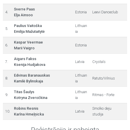
Sverre Paas
4.
Estonia
Leevi Danceclub
Elja Ainsoo
Paulius Vaitoška
Lithuan
5.
Emilija Mažutaitytė
ia
Kaspar Veermae
6.
Estonia
Marii Vaigro
Aigars Fakss
7.
Latvia
Crystals
Ksenija Hudjakova
Edvinas Baranauskas
Lithuan
8.
Ratuto/Vilnius
Kamilė Bylinskaja
ia
Titas Šaulys
Lithuan
9.
Ritmas - Forte
Kotryna Zveročkina
ia
Robins Resnis
Smolko deju
10.
Latvia
Karīna Hmeļņicka
studija