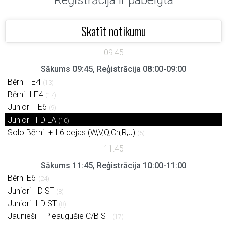
Reģistrācija ir pabeigta
Skatīt notikumu
Sākums 09:45, Reģistrācija 08:00-09:00
Bērni I E4
(13)
Bērni II E4
(17)
Juniori I E6
(9)
Juniori II D LA
(10)
Solo Bērni I+II 6 dejas (W,V,Q,Ch,R,J)
(5)
Sākums 11:45, Reģistrācija 10:00-11:00
Bērni E6
(24)
Juniori I D ST
(8)
Juniori II D ST
(8)
Jaunieši + Pieaugušie C/B ST
(17)