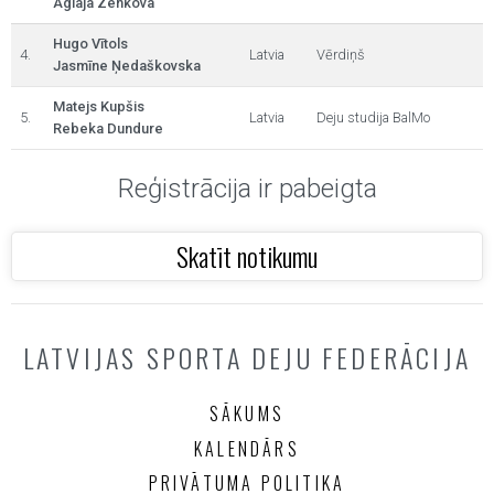
Aglaja Zenkova
Hugo Vītols
4.
Latvia
Vērdiņš
Jasmīne Ņedaškovska
Matejs Kupšis
5.
Latvia
Deju studija BalMo
Rebeka Dundure
Reģistrācija ir pabeigta
Skatīt notikumu
LATVIJAS SPORTA DEJU FEDERĀCIJA
SĀKUMS
KALENDĀRS
PRIVĀTUMA POLITIKA