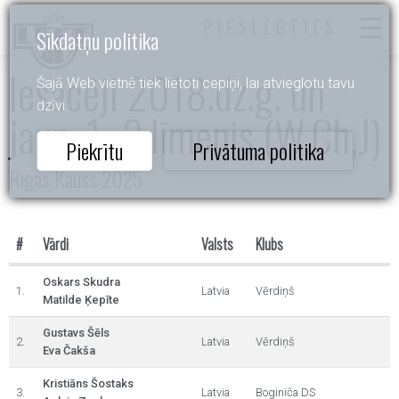
PIESLĒGTIES
Sīkdatņu politika
Iesācēji 2018.dz.g. un
Šajā Web vietnē tiek lietoti cepiņi, lai atvieglotu tavu
dzīvi.
jaun. 1.-2.līmenis (W,Ch,J)
Piekrītu
Privātuma politika
Rīgas Kauss 2025
#
Vārdi
Valsts
Klubs
Oskars Skudra
1.
Latvia
Vērdiņš
Matilde Ķepīte
Gustavs Šēls
2.
Latvia
Vērdiņš
Eva Čakša
Kristiāns Šostaks
3.
Latvia
Boginiča DS