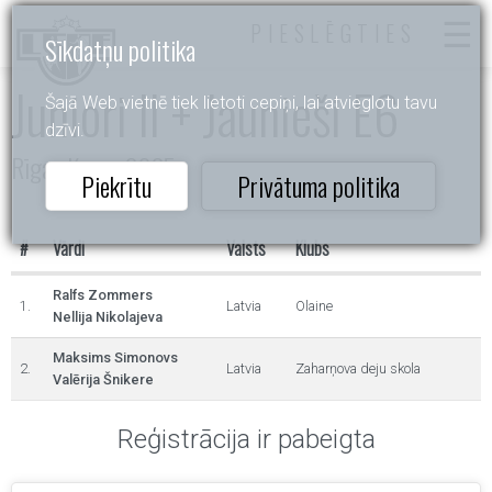
PIESLĒGTIES
Sīkdatņu politika
Juniori II + Jaunieši E6
Šajā Web vietnē tiek lietoti cepiņi, lai atvieglotu tavu
dzīvi.
Rīgas Kauss 2025
Piekrītu
Privātuma politika
#
Vārdi
Valsts
Klubs
Ralfs Zommers
1.
Latvia
Olaine
Nellija Nikolajeva
Maksims Simonovs
2.
Latvia
Zaharņova deju skola
Valērija Šnikere
Reģistrācija ir pabeigta