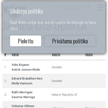
PIESLĒGTIES
Sīkdatņu politika
Jaunieši U19 Open LA
Šajā Web vietnē tiek lietoti cepiņi, lai atvieglotu tavu
dzīvi.
Jurmala Dance Festival 2025
Piekrītu
Privātuma politika
#
Vārdi
Valsts
Klubs
Vide Bojanic
1.
Sweden
Astrid Jonson Molin
Edvard Bratathen Nes
2.
Sweden
Molly Hansson
Ralfs Merrigan
3.
Ireland, Republic of
Saoirse Merriga
Oskaras Vilimas