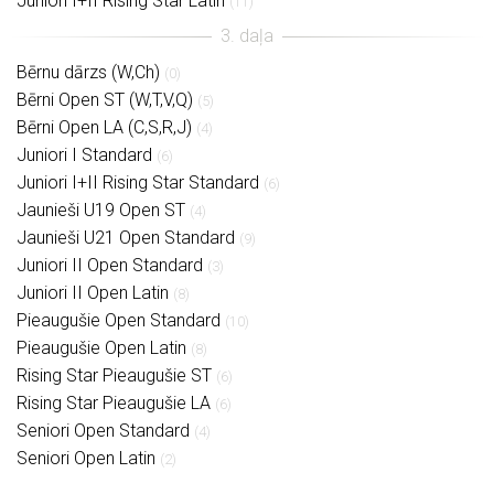
Juniori I+II Rising Star Latin
(11)
Bērnu dārzs (W,Ch)
(0)
Bērni Open ST (W,T,V,Q)
(5)
Bērni Open LA (C,S,R,J)
(4)
Juniori I Standard
(6)
Juniori I+II Rising Star Standard
(6)
Jaunieši U19 Open ST
(4)
Jaunieši U21 Open Standard
(9)
Juniori II Open Standard
(3)
Juniori II Open Latin
(8)
Pieaugušie Open Standard
(10)
Pieaugušie Open Latin
(8)
Rising Star Pieaugušie ST
(6)
Rising Star Pieaugušie LA
(6)
Seniori Open Standard
(4)
Seniori Open Latin
(2)