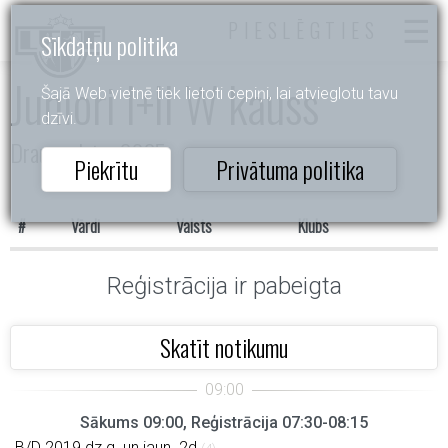
PIESLĒGTIES
Sīkdatņu politika
Juniori I+II W kauss
Šajā Web vietnē tiek lietoti cepiņi, lai atvieglotu tavu
dzīvi.
Draugu dejas 2025
Piekrītu
Privātuma politika
#
Vārdi
Valsts
Klubs
Reģistrācija ir pabeigta
Skatīt notikumu
Sākums 09:00, Reģistrācija 07:30-08:15
B/D 2019.dz.g. un jaun. 2d