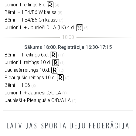
Juniori I reitings 8 d
(4)
Bērni I+II E4/E6 W kauss
(8)
Bērni I+II E4/E6 Ch kauss
(7)
Juniori II + Jaunieši D LA (LK) 4.d.
(6)
Sākums 18:00, Reģistrācija 16:30-17:15
Bērni I+II reitings 6.d.
(11)
Juniori II reitings 10.d.
(1)
Jaunieši reitings 10.d.
(2)
Pieaugušie reitings 10.d.
(3)
Bērni I+II E6
(3)
Juniori II + Jaunieši D/C LA
(1)
Jaunieši + Pieaugušie C/B/A LA
(2)
LATVIJAS SPORTA DEJU FEDERĀCIJA