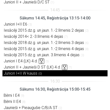
Juniori II + Jaunieši D/C ST
(1)
Sākums 14:45, Reģistrācija 13:15-14:00
Juniori I+II E6
(3)
Iesācēji 2015.dz.g. un jaun. 1.-2.līmenis 2 dejas
(2)
Iesācēji 2014< 2.-3.līmenis 4 dejas
(7)
Iesācēji 2018.dz.g. un jaun. 1.-2.līmenis 3 dejas
(6)
Iesācēji 2015.dz.g. un jaun. 1.-2.līmenis 4 dejas
(8)
Iesācēji 2015.dz.g. un jaun. 3.līmenis 4 dejas
(3)
Juniori I E4 (LK) 4.d.
(5)
Juniori II + Jaunieši D ST (LK) 4.d.
(7)
Juniori I+II W kauss
(0)
Sākums 16:30, Reģistrācija 15:00-15:45
Bērni I E4
(9)
Bērni II E4
(8)
Jaunieši + Pieaugušie C/B/A ST
(2)