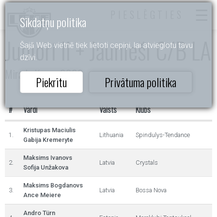
PIESLĒGTIES
Sīkdatņu politika
Juniori II + Jaunieši C/B LA
Šajā Web vietnē tiek lietoti cepiņi, lai atvieglotu tavu
dzīvi.
Mirada Kauss 2026
Piekrītu
Privātuma politika
#
Vārdi
Valsts
Klubs
Kristupas Maciulis
1.
Lithuania
Spindulys-Tendance
Gabija Kremeryte
Maksims Ivanovs
2.
Latvia
Crystals
Sofija Unžakova
Maksims Bogdanovs
3.
Latvia
Bossa Nova
Ance Meiere
Andro Türn