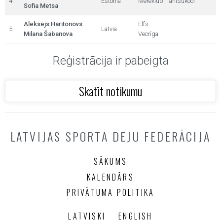
4.
Estonia
Mereklubi Tantsukool
Sofia Metsa
Aleksejs Haritonovs
Elfs
5.
Latvia
Milana Šabanova
Vecrīga
Reģistrācija ir pabeigta
Skatīt notikumu
LATVIJAS SPORTA DEJU FEDERĀCIJA
SĀKUMS
KALENDĀRS
PRIVĀTUMA POLITIKA
LATVISKI
ENGLISH