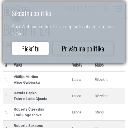
PIESLĒGTIES
Sīkdatņu politika
Bērni II E4
Šajā Web vietnē tiek lietoti cepiņi, lai atvieglotu tavu
dzīvi.
Ludzas Kauss 2026
Piekrītu
Privātuma politika
#
Vārdi
Valsts
Klubs
Vitālijs Mitrāns
1.
Latvia
Rēzekne
Alise Guļbinska
Dāvids Paņko
2.
Latvia
Rēzekne
Estere Luisa Gļauda
Roberts Čiževskis
3.
Latvia
Steps
Emili Bogdanova
Roberts Saksons