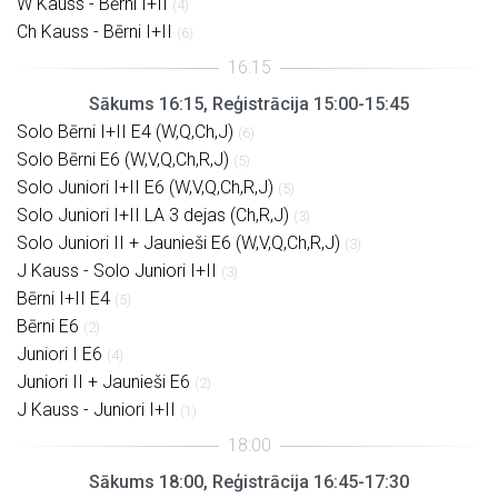
W Kauss - Bērni I+II
(4)
Ch Kauss - Bērni I+II
(6)
Sākums 16:15, Reģistrācija 15:00-15:45
Solo Bērni I+II E4 (W,Q,Ch,J)
(6)
Solo Bērni E6 (W,V,Q,Ch,R,J)
(5)
Solo Juniori I+II E6 (W,V,Q,Ch,R,J)
(5)
Solo Juniori I+II LA 3 dejas (Ch,R,J)
(3)
Solo Juniori II + Jaunieši E6 (W,V,Q,Ch,R,J)
(3)
J Kauss - Solo Juniori I+II
(3)
Bērni I+II E4
(5)
Bērni E6
(2)
Juniori I E6
(4)
Juniori II + Jaunieši E6
(2)
J Kauss - Juniori I+II
(1)
Sākums 18:00, Reģistrācija 16:45-17:30