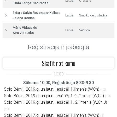
4.
Latvia
Crystals
Linda Lāriņa-Nadiradze
Eldars Salvis Rozentals-Kallass
5.
Latvia
Smolko deju studija
Jeļena Doņina
Māris Vidauskis
6.
Latvia
Vecrīga
Aira Vidauska
Reģistrācija ir pabeigta
Skatīt notikumu
Sākums 10:00, Reģistrācija 8:30-9:30
Solo Bērni I 2019.g. un jaun. Iesācēji 1.līmenis (W,Ch)
(12)
Solo Bērni I 2019.g. un jaun. Iesācēji 1.-2.līmenis (W,Ch)
(18)
Solo Bērni I 2019.g. un jaun. Iesācēji 1.-2.līmenis (W,Ch,J)
(20)
Solo Bērni I 2017.g. un jaun. Iesācēji 1.līmenis (W,Ch)
(3)