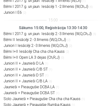
Bērni I 2017.g. un jaun. Iesācēji 1.līmenis (W,Ch)
(1)
Bērni I 2017.g. un jaun. Iesācēji 1.-2.līmenis (W,Ch,J)
(6)
Juniori I E6
(2)
Sākums 15:00, Reģistrācija 13:30-14:30
Bērni I 2017.g. un jaun. Iesācēji 2.-3.līmenis (W,Q,Ch,J)
(5)
Bērni II Iesācēji 2.-3.līmenis (W,Q,Ch,J)
(2)
Juniori I Iesācēji 2.-3.līmenis (W,Q,Ch,J)
(2)
Bērni I+II Iesācēji Cha cha cha Kauss
(2)
Bērni I+II Open LA 3 dejas (Ch,R,J)
(0)
Juniori II + Jaunieši D LA
(1)
Juniori II + Jaunieši C/B ST
(1)
Juniori II + Jaunieši D ST
(1)
Juniori II + Jaunieši C/B LA
(6)
Jaunieši + Pieaugušie DCBA LA
(7)
Jaunieši + Pieaugušie DCBA ST
(1)
Solo Jaunieši + Pieaugušie Cha cha cha Kauss
(1)
Solo Jaunieši + Pieaugišie Rumba Kauss
(1)