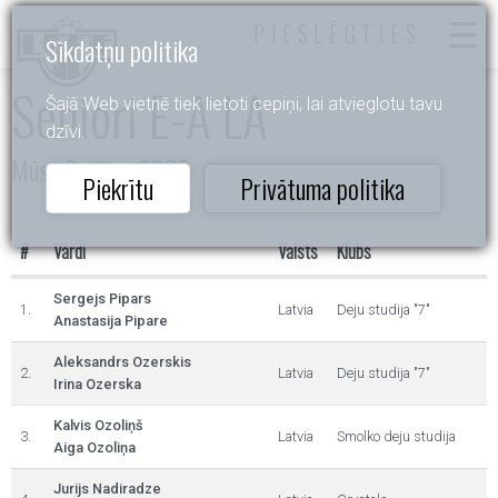
PIESLĒGTIES
Sīkdatņu politika
Seniori E-A LA
Šajā Web vietnē tiek lietoti cepiņi, lai atvieglotu tavu
dzīvi.
Mūsu Cerības 2026
Piekrītu
Privātuma politika
#
Vārdi
Valsts
Klubs
Sergejs Pipars
1.
Latvia
Deju studija "7"
Anastasija Pipare
Aleksandrs Ozerskis
2.
Latvia
Deju studija "7"
Irina Ozerska
Kalvis Ozoliņš
3.
Latvia
Smolko deju studija
Aiga Ozoliņa
Jurijs Nadiradze