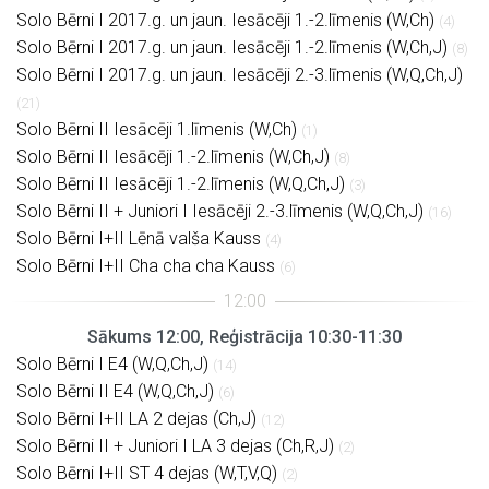
Solo Bērni I 2017.g. un jaun. Iesācēji 1.-2.līmenis (W,Ch)
(4)
Solo Bērni I 2017.g. un jaun. Iesācēji 1.-2.līmenis (W,Ch,J)
(8)
Solo Bērni I 2017.g. un jaun. Iesācēji 2.-3.līmenis (W,Q,Ch,J)
(21)
Solo Bērni II Iesācēji 1.līmenis (W,Ch)
(1)
Solo Bērni II Iesācēji 1.-2.līmenis (W,Ch,J)
(8)
Solo Bērni II Iesācēji 1.-2.līmenis (W,Q,Ch,J)
(3)
Solo Bērni II + Juniori I Iesācēji 2.-3.līmenis (W,Q,Ch,J)
(16)
Solo Bērni I+II Lēnā valša Kauss
(4)
Solo Bērni I+II Cha cha cha Kauss
(6)
Sākums 12:00, Reģistrācija 10:30-11:30
Solo Bērni I E4 (W,Q,Ch,J)
(14)
Solo Bērni II E4 (W,Q,Ch,J)
(6)
Solo Bērni I+II LA 2 dejas (Ch,J)
(12)
Solo Bērni II + Juniori I LA 3 dejas (Ch,R,J)
(2)
Solo Bērni I+II ST 4 dejas (W,T,V,Q)
(2)