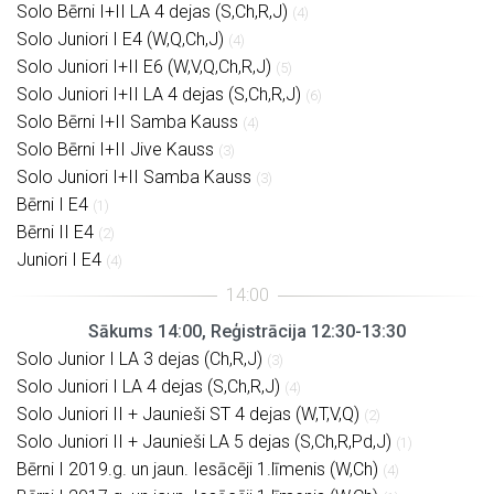
Solo Bērni I+II LA 4 dejas (S,Ch,R,J)
(4)
Solo Juniori I E4 (W,Q,Ch,J)
(4)
Solo Juniori I+II E6 (W,V,Q,Ch,R,J)
(5)
Solo Juniori I+II LA 4 dejas (S,Ch,R,J)
(6)
Solo Bērni I+II Samba Kauss
(4)
Solo Bērni I+II Jive Kauss
(3)
Solo Juniori I+II Samba Kauss
(3)
Bērni I E4
(1)
Bērni II E4
(2)
Juniori I E4
(4)
Sākums 14:00, Reģistrācija 12:30-13:30
Solo Junior I LA 3 dejas (Ch,R,J)
(3)
Solo Juniori I LA 4 dejas (S,Ch,R,J)
(4)
Solo Juniori II + Jaunieši ST 4 dejas (W,T,V,Q)
(2)
Solo Juniori II + Jaunieši LA 5 dejas (S,Ch,R,Pd,J)
(1)
Bērni I 2019.g. un jaun. Iesācēji 1.līmenis (W,Ch)
(4)