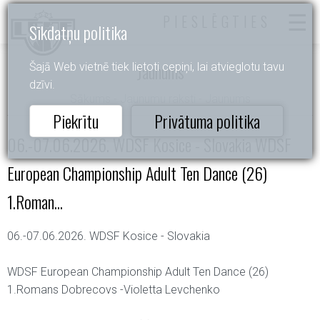
PIESLĒGTIES
Sīkdatņu politika
Jaunums
Šajā Web vietnē tiek lietoti cepiņi, lai atvieglotu tavu
dzīvi.
Sākums
-
Jaunumu raksti
- Jaunums
Piekrītu
Privātuma politika
06.-07.06.2026. WDSF Kosice - Slovakia WDSF
European Championship Adult Ten Dance (26)
1.Roman...
06.-07.06.2026. WDSF Kosice - Slovakia
WDSF European Championship Adult Ten Dance (26)
1.Romans Dobrecovs -Violetta Levchenko