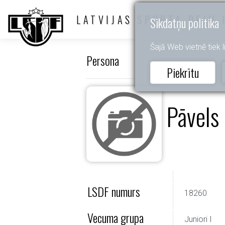
LATVIJAS SPORTA DEJU 
Sīkdatņu politika
Šajā Web vietnē tiek li
Persona
Piekrītu
Pāvels
LSDF numurs
18260
Vecuma grupa
Juniori I