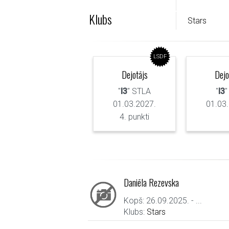
Klubs
Stars
LSDF
Dejotājs
Dejo
"
I3
" STLA
"
I3
"
01.03.2027.
01.03
4. punkti
Daniēla Rezevska
Kopš: 26.09.2025. - ...
Klubs:
Stars