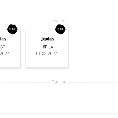
LSDF
LSDF
tājs
Dejotājs
 ST
"
I3
" LA
.2027.
01.03.2027.