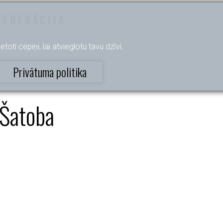
FEDERĀCIJA
etoti cepiņi, lai atvieglotu tavu dzīvi.
Privātuma politika
 Šatoba