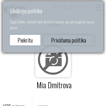
PIESLĒGTIES
Sīkdatņu politika
Persona
Šajā Web vietnē tiek lietoti cepiņi, lai atvieglotu tavu
dzīvi.
Sākums
- Persona
Piekrītu
Privātuma politika
Mia Dmitrova