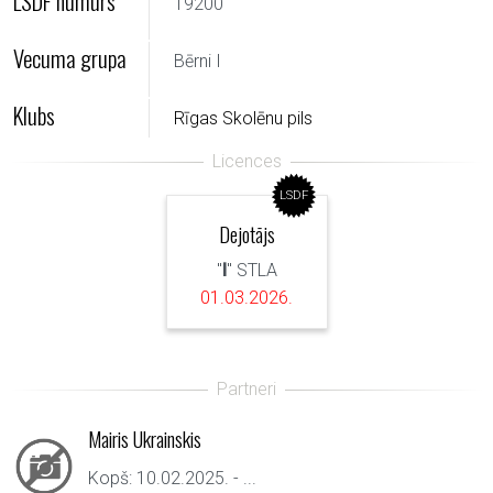
LSDF numurs
19200
Vecuma grupa
Bērni I
Klubs
Rīgas Skolēnu pils
LSDF
Dejotājs
"
I
" STLA
01.03.2026.
Mairis Ukrainskis
Kopš: 10.02.2025. - ...