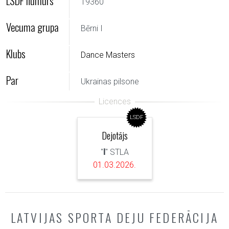
LSDF numurs
19360
Vecuma grupa
Bērni I
Klubs
Dance Masters
Par
Ukrainas pilsone
LSDF
Dejotājs
"
I
" STLA
01.03.2026.
LATVIJAS SPORTA DEJU FEDERĀCIJA