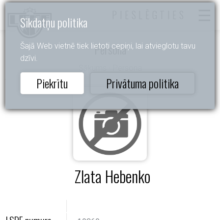
PIESLĒGTIES
Sīkdatņu politika
Persona
Šajā Web vietnē tiek lietoti cepiņi, lai atvieglotu tavu
dzīvi.
Sākums
- Persona
Piekrītu
Privātuma politika
Zlata Hebenko