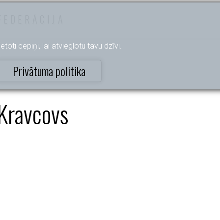
FEDERĀCIJA
etoti cepiņi, lai atvieglotu tavu dzīvi.
Privātuma politika
Kravcovs