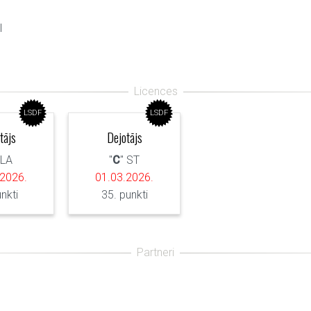
I
LSDF
LSDF
tājs
Dejotājs
 LA
"
C
" ST
.2026.
01.03.2026.
unkti
35. punkti