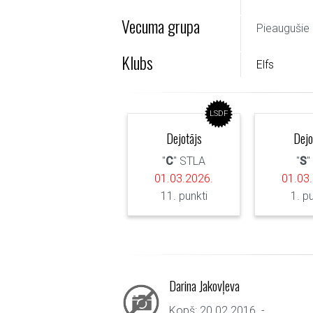
Vecuma grupa
Pieaugušie 
Klubs
Elfs
LSDF
Dejotājs
Dejo
"
C
" STLA
"
S
"
01.03.2026.
01.03
11. punkti
1. p
Darina Jakovļeva
Kopš: 20.02.2016. - ...