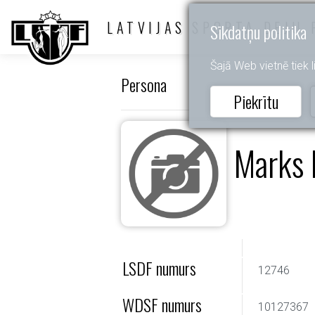
LATVIJAS SPORTA DEJU 
Sīkdatņu politika
Šajā Web vietnē tiek li
Persona
Piekrītu
Marks 
LSDF numurs
12746
WDSF numurs
10127367