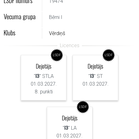
LSDF numurs
19474
Vecuma grupa
Bērni I
Klubs
Vērdiņš
LSDF
LSDF
Dejotājs
Dejotājs
"
I3
" STLA
"
I3
" ST
01.03.2027.
01.03.2027.
8. punkti
LSDF
Dejotājs
"
I3
" LA
01.03.2027.