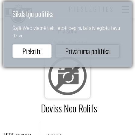
PIESLĒGTIES
Sīkdatņu politika
Persona
Šajā Web vietnē tiek lietoti cepiņi, lai atvieglotu tavu
dzīvi.
Sākums
- Persona
Piekrītu
Privātuma politika
Deviss Neo Rolifs