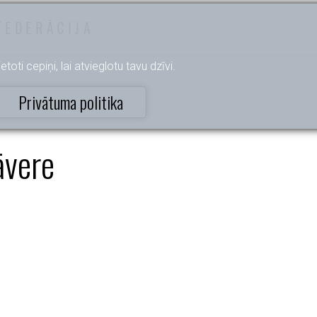
FEDERĀCIJA
etoti cepiņi, lai atvieglotu tavu dzīvi.
Privātuma politika
āvere