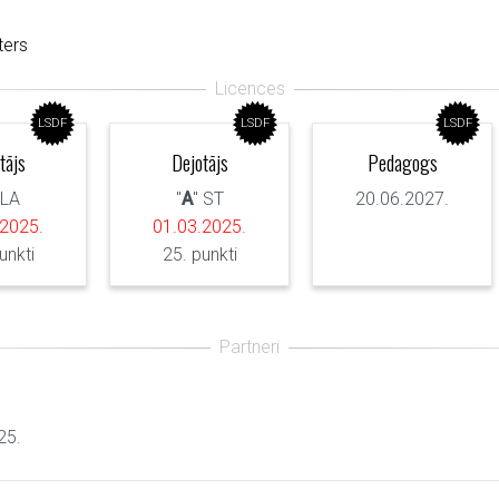
ters
LSDF
LSDF
LSDF
tājs
Dejotājs
Pedagogs
 LA
"
A
" ST
20.06.2027.
.2025.
01.03.2025.
unkti
25. punkti
25.