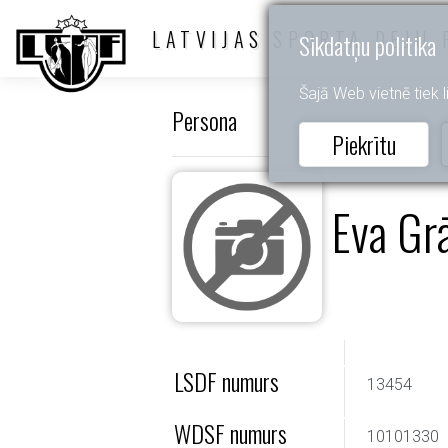
LATVIJAS SPORTA DEJU 
Sīkdatņu politika
Šajā Web vietnē tiek li
Persona
Piekrītu
Eva Gr
LSDF numurs
13454
WDSF numurs
10101330