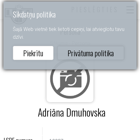
PIESLĒGTIES
Sīkdatņu politika
Persona
Šajā Web vietnē tiek lietoti cepiņi, lai atvieglotu tavu
dzīvi.
Sākums
- Persona
Piekrītu
Privātuma politika
Adriāna Dmuhovska