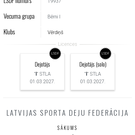
LSDF numurs
19937
Vecuma grupa
Bērni I
Klubs
Vērdiņš
LSDF
LSDF
Dejotājs
Dejotājs (solo)
"
I
" STLA
"
I
" STLA
01.03.2027.
01.03.2027.
LATVIJAS SPORTA DEJU FEDERĀCIJA
SĀKUMS