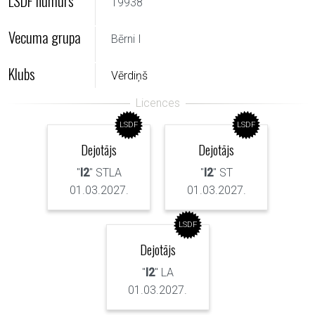
LSDF numurs
19938
Vecuma grupa
Bērni I
Klubs
Vērdiņš
LSDF
LSDF
Dejotājs
Dejotājs
"
I2
" STLA
"
I2
" ST
01.03.2027.
01.03.2027.
LSDF
Dejotājs
"
I2
" LA
01.03.2027.