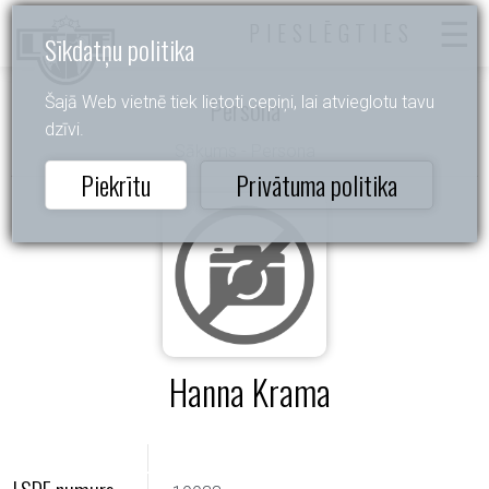
PIESLĒGTIES
Sīkdatņu politika
Persona
Šajā Web vietnē tiek lietoti cepiņi, lai atvieglotu tavu
dzīvi.
Sākums
- Persona
Piekrītu
Privātuma politika
Hanna Krama