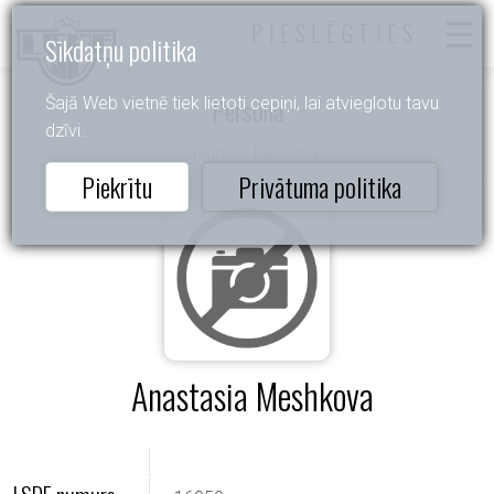
PIESLĒGTIES
Sīkdatņu politika
Persona
Šajā Web vietnē tiek lietoti cepiņi, lai atvieglotu tavu
dzīvi.
Sākums
- Persona
Piekrītu
Privātuma politika
Anastasia Meshkova