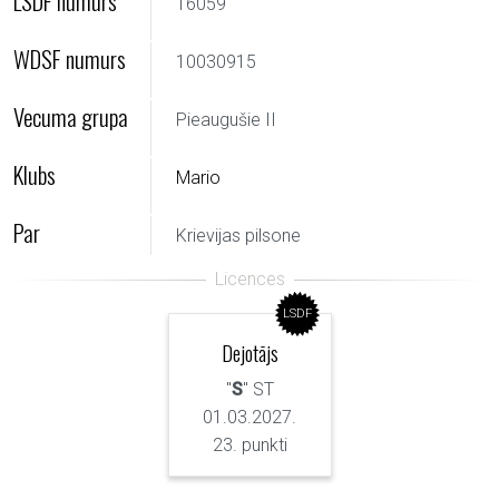
LSDF numurs
16059
WDSF numurs
10030915
Vecuma grupa
Pieaugušie II
Klubs
Mario
Par
Krievijas pilsone
LSDF
Dejotājs
"
S
" ST
01.03.2027.
23. punkti