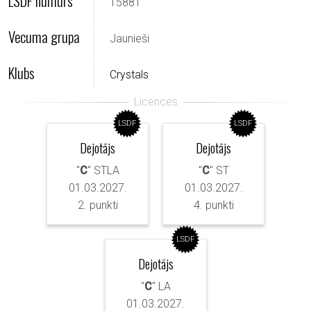
LSDF numurs
15881
Vecuma grupa
Jaunieši
Klubs
Crystals
LSDF
LSDF
Dejotājs
Dejotājs
"
C
" STLA
"
C
" ST
01.03.2027.
01.03.2027.
2. punkti
4. punkti
LSDF
Dejotājs
"
C
" LA
01.03.2027.