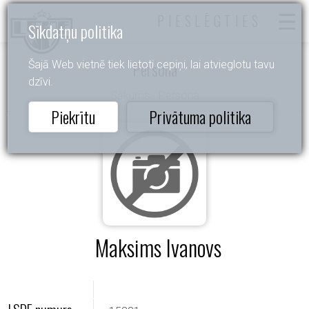
PIESLĒGTIES
Sīkdatņu politika
Persona
Šajā Web vietnē tiek lietoti cepiņi, lai atvieglotu tavu
dzīvi.
Sākums
- Persona
Piekrītu
Privātuma politika
Maksims Ivanovs