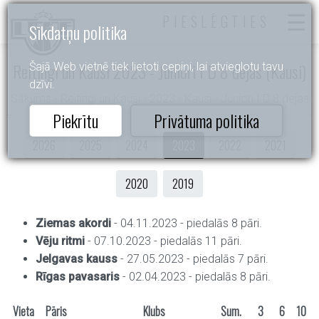
PIESLĒGTIES
Sīkdatņu politika
Reitingi un Kausi 2023 - Juniori I D 8 dejas (Kausi)
Šajā Web vietnē tiek lietoti cepiņi, lai atvieglotu tavu
dzīvi.
Sākums
- Reitingi un Kausi - 2023 - Kausi - Juniori I D 8 dejas
Piekrītu
Privātuma politika
2026
2025
2024
2023
2022
2021
2020
2019
Ziemas akordi
- 04.11.2023 - piedalās 8 pāri.
Vēju ritmi
- 07.10.2023 - piedalās 11 pāri.
Jelgavas kauss
- 27.05.2023 - piedalās 7 pāri.
Rīgas pavasaris
- 02.04.2023 - piedalās 8 pāri.
Vieta
Pāris
Klubs
Sum.
3
6
10