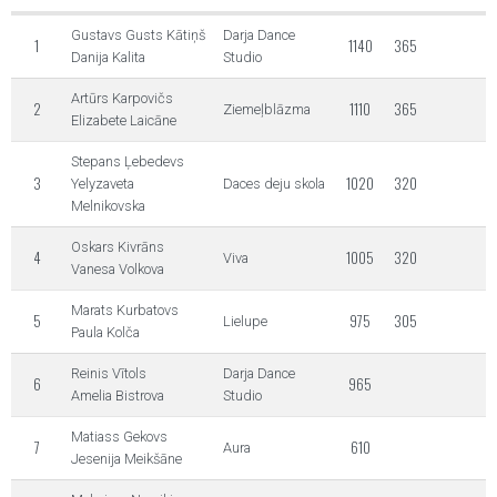
Gustavs Gusts Kātiņš
Darja Dance
1
1140
365
Danija Kalita
Studio
Artūrs Karpovičs
2
1110
365
Ziemeļblāzma
Elizabete Laicāne
Stepans Ļebedevs
3
1020
320
Yelyzaveta
Daces deju skola
Melnikovska
Oskars Kivrāns
4
1005
320
Viva
Vanesa Volkova
Marats Kurbatovs
5
975
305
Lielupe
Paula Kolča
Reinis Vītols
Darja Dance
6
965
Amelia Bistrova
Studio
Matiass Gekovs
7
610
Aura
Jesenija Meikšāne