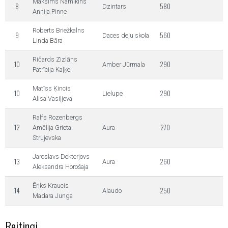
Maksims Namikins
8
580
Dzintars
Annija Pinne
Roberts Briežkalns
9
560
Daces deju skola
Linda Bāra
Ričards Zizlāns
10
290
Amber Jūrmala
Patrīcija Kaļķe
Matīss Ķincis
10
290
Lielupe
Alisa Vasiļjeva
Ralfs Rozenbergs
12
270
Amēlija Grieta
Aura
Strujevska
Jaroslavs Dekterjovs
13
260
Aura
Aleksandra Horošaja
Ēriks Kraucis
14
250
Alaudo
Madara Junga
Reitingi