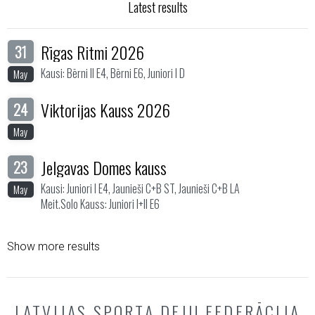
Latest results
Rīgas Ritmi 2026
31
Kausi: Bērni II E4, Bērni E6, Juniori I D
May
Viktorijas Kauss 2026
24
May
Jelgavas Domes kauss
23
Kausi: Juniori I E4, Jaunieši C+B ST, Jaunieši C+B LA
May
Meit.Solo Kauss: Juniori I+II E6
Show more results
LATVIJAS SPORTA DEJU FEDERĀCIJA