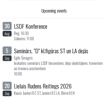
Upcoming events
LSDF Konference
30
Reģ. 10:30
Aug
Sākums: 11:00
Seminārs. "D" kl.figūras ST un LA dejās
5
Egils Šmagris
Sep
Ieskaites seminārs LSDF tiesnešiem, deju skolotājiem, treneriem
un treneru asistentiem
10:00
Lielais Rudens Reitings 2026
20
Kausi: Juniori II C ST, Juniori II C LA, Bērni II E4
Sep