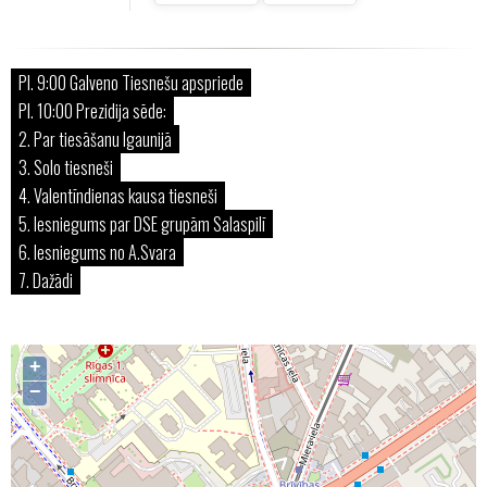
Pl. 9:00 Galveno Tiesnešu apspriede
Pl. 10:00 Prezidija sēde:
2. Par tiesāšanu Igaunijā
3. Solo tiesneši
4. Valentīndienas kausa tiesneši
5. Iesniegums par DSE grupām Salaspilī
6. Iesniegums no A.Svara
7. Dažādi
+
−