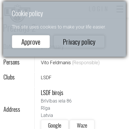
LOGIN
Cookie policy
Prezidijs 2
This site uses cookies to make your life easier.
Approve
Privacy policy
Date
21. January
Persons
Vito Feldmanis
(Responsible)
Clubs
LSDF
LSDF birojs
Brīvības iela 86
Address
Rīga
Latvia
Google
Waze