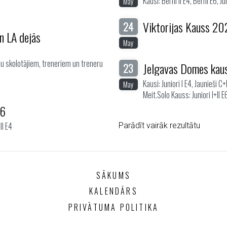
Kausi: Bērni II E4, Bērni E6, Jun
May
Viktorijas Kauss 2
24
un LA dejās
May
u skolotājiem, treneriem un treneru
Jelgavas Domes kau
23
Kausi: Juniori I E4, Jaunieši C
May
Meit.Solo Kauss: Juniori I+II E
26
II E4
Parādīt vairāk rezultātu
SĀKUMS
KALENDĀRS
PRIVĀTUMA POLITIKA