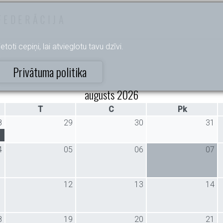
FEDERĀCIJA
etoti cepiņi, lai atvieglotu tavu dzīvi.
Privātuma politika
augusts 2026
T
C
Pk
8
29
30
31
4
05
06
07
1
12
13
14
8
19
20
21