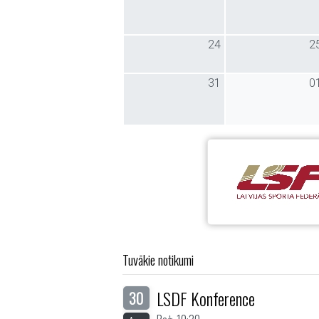
24
2
31
0
Tuvākie notikumi
LSDF Konference
30