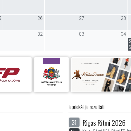
5
26
27
28
1
02
03
04
S
S
Iepriekšējie rezultāti
Rīgas Ritmi 2026
31