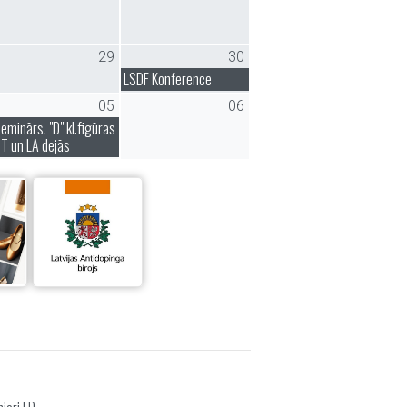
29
30
LSDF Konference
05
06
eminārs. "D" kl.figūras
T un LA dejās