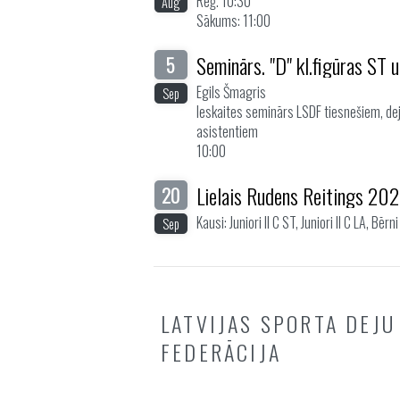
Reģ. 10:30
Aug
Sākums: 11:00
Seminārs. "D" kl.figūras ST 
5
Egils Šmagris
Sep
Ieskaites seminārs LSDF tiesnešiem, dej
asistentiem
10:00
Lielais Rudens Reitings 20
20
Kausi: Juniori II C ST, Juniori II C LA, Bērni 
Sep
LATVIJAS SPORTA DEJU
FEDERĀCIJA