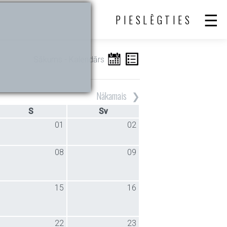
PIESLĒGTIES
Sākums
- Kalendārs
Nākamais
S
Sv
01
02
08
09
15
16
22
23