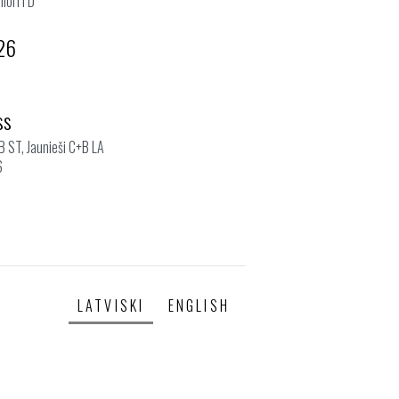
iori I D
026
ss
+B ST, Jaunieši C+B LA
6
LATVISKI
ENGLISH