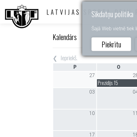
LATVIJAS SPORTA DEJU 
Sīkdatņu politika
Šajā Web vietnē tiek li
Kalendārs
Piekrītu
Iepriekš.
P
O
27
2
Prezidijs 15
03
0
10
1
17
1