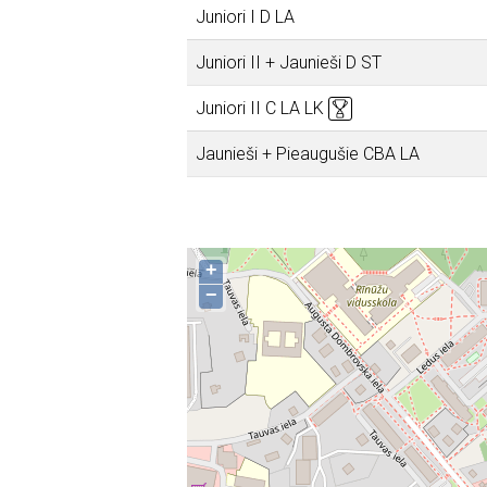
Juniori I D LA
Juniori II + Jaunieši D ST
Juniori II C LA LK
Jaunieši + Pieaugušie CBA LA
+
−