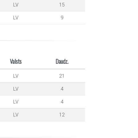
LV
15
LV
9
Valsts
Daudz.
LV
21
LV
4
LV
4
LV
12