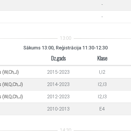
-
-
Sākums 13:00, Reģistrācija 11:30-12:30
Dz.gads
Klase
s (W,Ch,J)
2015-2023
I,I2
s (W,Q,Ch,J)
2014-2023
I2,I3
s (W,Q,Ch,J)
2012-2023
I2,I3
2010-2013
E4