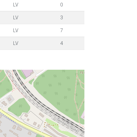
LV
0
LV
3
LV
7
LV
4