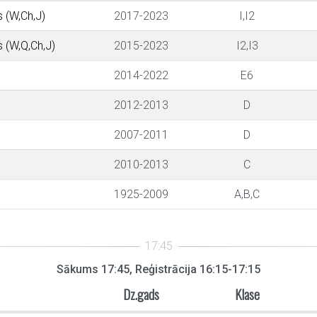
s (W,Ch,J)
2017-2023
I,I2
s (W,Q,Ch,J)
2015-2023
I2,I3
2014-2022
E6
2012-2013
D
2007-2011
D
2010-2013
C
1925-2009
A,B,C
Sākums 17:45, Reģistrācija 16:15-17:15
Dz.gads
Klase