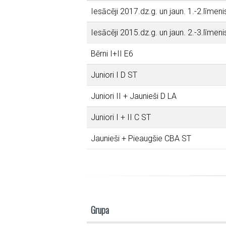
Iesācēji 2017.dz.g. un jaun. 1.-2.līmeni
Iesācēji 2015.dz.g. un jaun. 2.-3.līmeni
Bērni I+II E6
Juniori I D ST
Juniori II + Jaunieši D LA
Juniori I + II C ST
Jaunieši + Pieaugšie CBA ST
Grupa