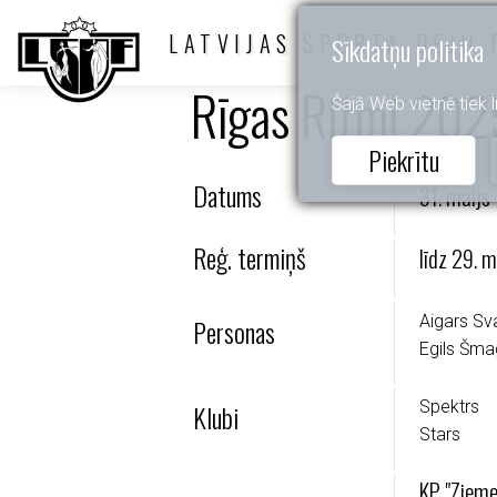
LATVIJAS SPORTA DEJU 
Sīkdatņu politika
Rīgas Ritmi 202
Šajā Web vietnē tiek li
Piekrītu
Datums
31. maijs
Reģ. termiņš
līdz 29. 
Aigars Sv
Personas
Egils Šma
Spektrs
Klubi
Stars
KP "Zieme