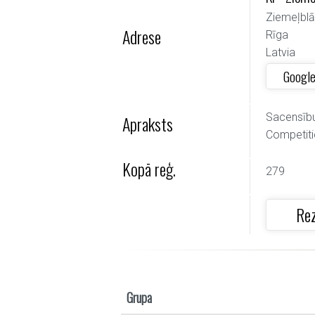
Ziemeļbl
Adrese
Rīga
Latvia
Googl
Sacensību 
Apraksts
Competiti
Kopā reģ.
279
Rez
Grupa