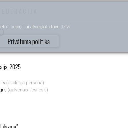
FEDERĀCIJA
5
etoti cepiņi, lai atvieglotu tavu dzīvi.
Privātuma politika
maijs, 2025
ars
(atbildīgā persona)
gris
(galvenais tiesnesis)
ļblāzma"