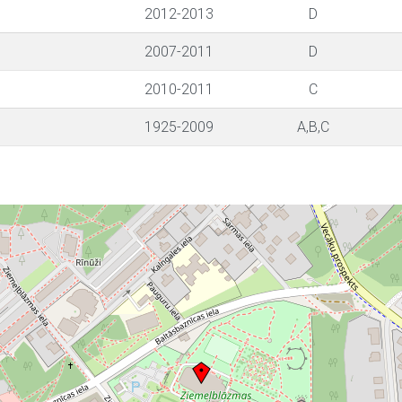
2012-2013
D
2007-2011
D
2010-2011
C
1925-2009
A,B,C