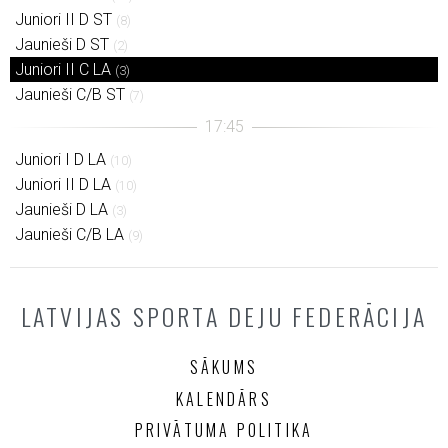
Juniori II D ST
(8)
Jaunieši D ST
(2)
Juniori II C LA
(3)
Jaunieši C/B ST
(7)
Juniori I D LA
(10)
Juniori II D LA
(10)
Jaunieši D LA
(3)
Jaunieši C/B LA
(9)
LATVIJAS SPORTA DEJU FEDERĀCIJA
SĀKUMS
KALENDĀRS
PRIVĀTUMA POLITIKA