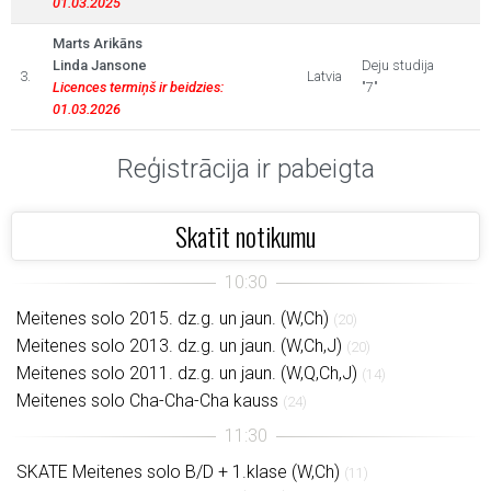
01.03.2025
Marts Arikāns
Linda Jansone
Deju studija
3.
Latvia
Licences termiņš ir beidzies:
"7"
01.03.2026
Reģistrācija ir pabeigta
Skatīt notikumu
Meitenes solo 2015. dz.g. un jaun. (W,Ch)
(20)
Meitenes solo 2013. dz.g. un jaun. (W,Ch,J)
(20)
Meitenes solo 2011. dz.g. un jaun. (W,Q,Ch,J)
(14)
Meitenes solo Cha-Cha-Cha kauss
(24)
SKATE Meitenes solo B/D + 1.klase (W,Ch)
(11)