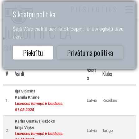
PIESLĒGTIES
Sīkdatņu politika
Juniori II C LA
Šajā Web vietnē tiek lietoti cepiņi, lai atvieglotu tavu
dzīvi.
Baltic Rising Stars
Piekrītu
Privātuma politika
Valst
#
Vārdi
Klubs
s
Iļja Siņicins
Kamila Kraine
1.
Latvia
Rēzekne
Licences termiņš ir beidzies:
01.03.2025
Kārlis Gustavs Kažoks
Enija Viņķe
2.
Latvia
Tango
Licences termiņš ir beidzies: