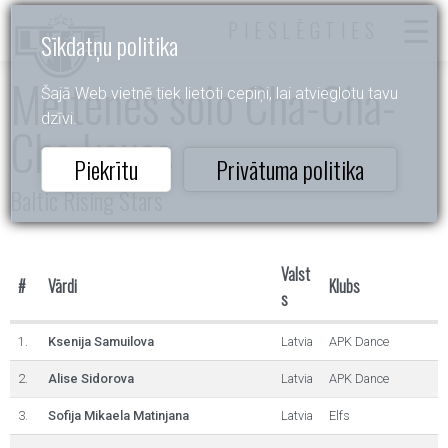
PIESLĒGTIES
Sīkdatņu politika
Meitenes solo Cha-Cha-
Šajā Web vietnē tiek lietoti cepiņi, lai atvieglotu tavu
dzīvi.
Cha kauss
Piekrītu
Privātuma politika
Baltic Rising Stars
Valst
#
Vārdi
Klubs
s
1.
Ksenija Samuilova
Latvia
APK Dance
2.
Alise Sidorova
Latvia
APK Dance
3.
Sofija Mikaela Matinjana
Latvia
Elfs