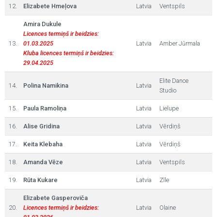
12.
Elizabete Hmeļova
Latvia
Ventspils
Amira Dukule
Licences termiņš ir beidzies:
13.
01.03.2025
Latvia
Amber Jūrmala
Kluba licences termiņš ir beidzies:
29.04.2025
Elite Dance
14.
Polina Namikina
Latvia
Studio
15.
Paula Ramoliņa
Latvia
Lielupe
16.
Alise Gridina
Latvia
Vērdiņš
17.
Keita Klebaha
Latvia
Vērdiņš
18.
Amanda Vēze
Latvia
Ventspils
19.
Rūta Kukare
Latvia
Zīle
Elizabete Gasperoviča
20.
Licences termiņš ir beidzies:
Latvia
Olaine