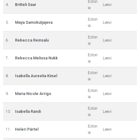
Eston
4.
Britteli Saar
Leevi
ia
Eston
5.
Maya Samokutjajeva
Leevi
ia
Eston
6.
Rebecca Reinsalu
Leevi
ia
Eston
7.
Rebecca Melissa Nukk
Leevi
ia
Eston
8.
Isabella Aureelia Kiisel
Leevi
ia
Eston
9.
Maria Nicole Arrigo
Leevi
ia
Eston
10.
Isabella Randi
Leevi
ia
Eston
11.
Heleri Pärtel
Leevi
ia