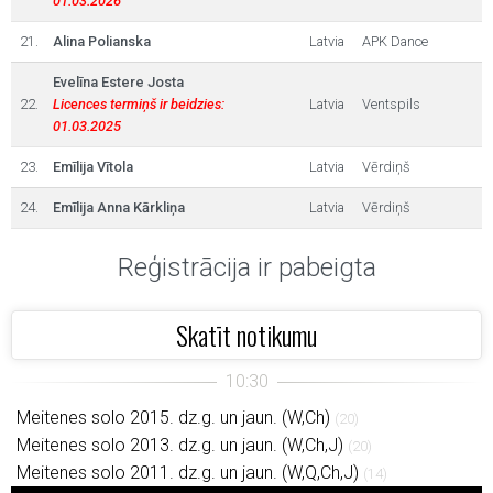
01.03.2026
21.
Alina Polianska
Latvia
APK Dance
Evelīna Estere Josta
22.
Licences termiņš ir beidzies:
Latvia
Ventspils
01.03.2025
23.
Emīlija Vītola
Latvia
Vērdiņš
24.
Emīlija Anna Kārkliņa
Latvia
Vērdiņš
Reģistrācija ir pabeigta
Skatīt notikumu
Meitenes solo 2015. dz.g. un jaun. (W,Ch)
(20)
Meitenes solo 2013. dz.g. un jaun. (W,Ch,J)
(20)
Meitenes solo 2011. dz.g. un jaun. (W,Q,Ch,J)
(14)