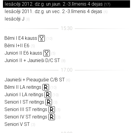
Iesācēji 2012. dz.g. un jaun. 2.-3.līmenis 4 dejas
(17)
Iesācēji 2011. dz.g. un vec. 2.-3.līmenis 4 dejas
(6)
Iesācēji J
(8)
Bērni I E4 kauss
(10)
Bērni I+II E6
(5)
Juniori II E6 kauss
(5)
Juniori II + Jaunieši D/C ST
(8)
Jaunieši + Pieaugušie C/B ST
(6)
Bērni II LA reitings
(10)
Juniori I LA reitings
(10)
Seniori I ST reitings
(3)
Seniori III ST reitings
(5)
Seniori IV ST reitings
(3)
Seniori V ST
(3)