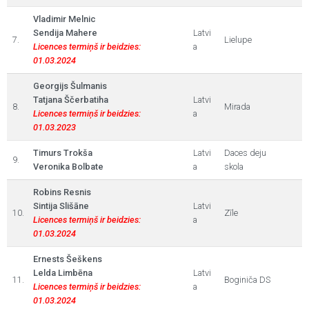
Vladimir Melnic
Sendija Mahere
Latvi
7.
Lielupe
Licences termiņš ir beidzies:
a
01.03.2024
Georgijs Šulmanis
Tatjana Ščerbatiha
Latvi
8.
Mirada
Licences termiņš ir beidzies:
a
01.03.2023
Timurs Trokša
Latvi
Daces deju
9.
Veronika Bolbate
a
skola
Robins Resnis
Sintija Slišāne
Latvi
10.
Zīle
Licences termiņš ir beidzies:
a
01.03.2024
Ernests Šeškens
Lelda Limbēna
Latvi
11.
Boginiča DS
Licences termiņš ir beidzies:
a
01.03.2024