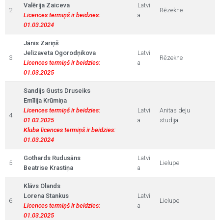
Valērija Zaiceva
Latvi
2.
Rēzekne
Licences termiņš ir beidzies:
a
01.03.2024
Jānis Zariņš
Jelizaveta Ogorodņikova
Latvi
3.
Rēzekne
Licences termiņš ir beidzies:
a
01.03.2025
Sandijs Gusts Druseiks
Emīlija Krūmiņa
Licences termiņš ir beidzies:
Latvi
Anitas deju
4.
01.03.2025
a
studija
Kluba licences termiņš ir beidzies:
01.03.2024
Gothards Rudusāns
Latvi
5.
Lielupe
Beatrise Krastiņa
a
Klāvs Olands
Lorena Stankus
Latvi
6.
Lielupe
Licences termiņš ir beidzies:
a
01.03.2025