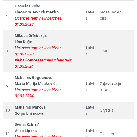
Daniels Skulte
Eleonora Jevdokimenko
Latvi
Rīgas Skolēnu
7.
Licences termiņš ir beidzies:
a
pils
01.03.2023
Mikuss Grīnbergs
Līna Kuģe
Licences termiņš ir beidzies:
Latvi
8.
Dīva
01.03.2023
a
Kluba licences termiņš ir beidzies:
01.03.2024
Maksims Bogdanovs
Marta Marija Mackeviča
Latvi
Zaļesku deju
9.
Licences termiņš ir beidzies:
a
skola
01.03.2024
Maksims Ivanovs
Latvi
10.
Crystals
Sofija Unžakova
a
Svens Kalniņš
Alise Lipska
Latvi
11.
Dzintars
Licences termiņš ir beidzies:
a