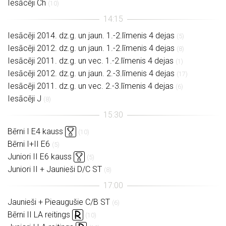
Iesācēji Ch
(10)
Iesācēji 2014. dz.g. un jaun. 1.-2.līmenis 4 dejas
(5)
Iesācēji 2012. dz.g. un jaun. 1.-2.līmenis 4 dejas
(8)
Iesācēji 2011. dz.g. un vec. 1.-2.līmenis 4 dejas
(1)
Iesācēji 2012. dz.g. un jaun. 2.-3.līmenis 4 dejas
(17)
Iesācēji 2011. dz.g. un vec. 2.-3.līmenis 4 dejas
(6)
Iesācēji J
(8)
Bērni I E4 kauss
(10)
Bērni I+II E6
(5)
Juniori II E6 kauss
(5)
Juniori II + Jaunieši D/C ST
(8)
Jaunieši + Pieaugušie C/B ST
(6)
Bērni II LA reitings
(10)