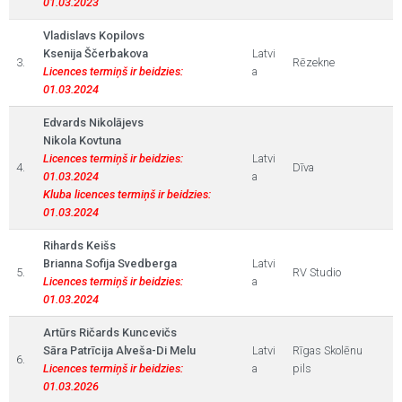
01.03.2023
Vladislavs Kopilovs
Ksenija Ščerbakova
Latvi
3.
Rēzekne
Licences termiņš ir beidzies:
a
01.03.2024
Edvards Nikolājevs
Nikola Kovtuna
Licences termiņš ir beidzies:
Latvi
4.
Dīva
01.03.2024
a
Kluba licences termiņš ir beidzies:
01.03.2024
Rihards Keišs
Brianna Sofija Svedberga
Latvi
5.
RV Studio
Licences termiņš ir beidzies:
a
01.03.2024
Artūrs Ričards Kuncevičs
Sāra Patrīcija Alveša-Di Melu
Latvi
Rīgas Skolēnu
6.
Licences termiņš ir beidzies:
a
pils
01.03.2026