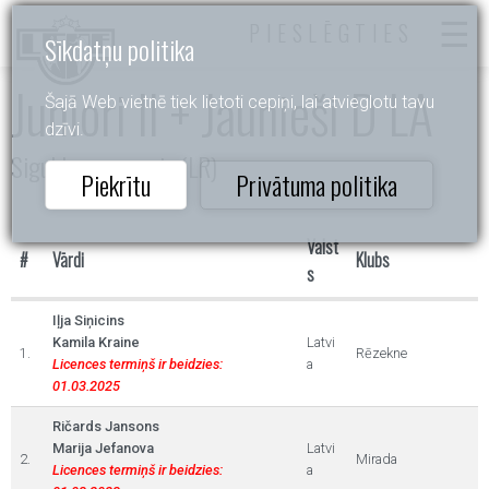
PIESLĒGTIES
Sīkdatņu politika
Juniori II + Jaunieši D LA
Šajā Web vietnē tiek lietoti cepiņi, lai atvieglotu tavu
dzīvi.
Siguldas pavasaris (LR)
Piekrītu
Privātuma politika
Valst
#
Vārdi
Klubs
s
Iļja Siņicins
Kamila Kraine
Latvi
1.
Rēzekne
Licences termiņš ir beidzies:
a
01.03.2025
Ričards Jansons
Marija Jefanova
Latvi
2.
Mirada
Licences termiņš ir beidzies:
a