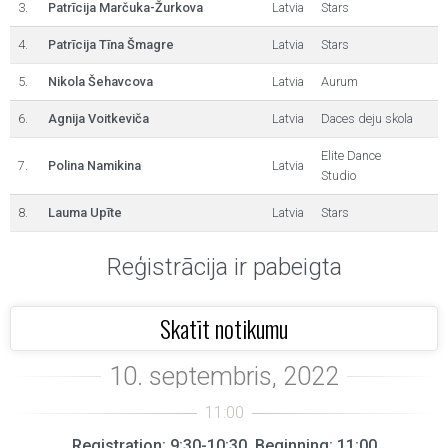
3.
Patrīcija Marčuka-Žurkova
Latvia
Stars
4.
Patrīcija Tīna Šmagre
Latvia
Stars
5.
Nikola Šehavcova
Latvia
Aurum
6.
Agnija Voitkeviča
Latvia
Daces deju skola
Elite Dance
7.
Polina Namikina
Latvia
Studio
8.
Lauma Upīte
Latvia
Stars
Reģistrācija ir pabeigta
Skatīt notikumu
Registration: 9:30-10:30, Beginning: 11:00