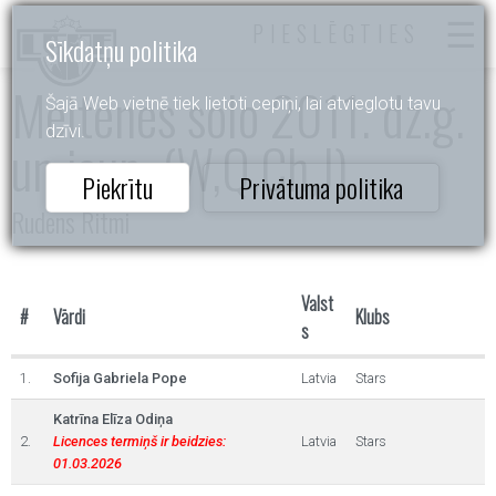
PIESLĒGTIES
Sīkdatņu politika
Meitenes solo 2011. dz.g.
Šajā Web vietnē tiek lietoti cepiņi, lai atvieglotu tavu
dzīvi.
un jaun. (W,Q,Ch,J)
Piekrītu
Privātuma politika
Rudens Ritmi
Valst
#
Vārdi
Klubs
s
1.
Sofija Gabriela Pope
Latvia
Stars
Katrīna Elīza Odiņa
2.
Licences termiņš ir beidzies:
Latvia
Stars
01.03.2026