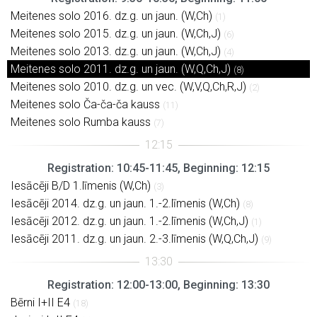
Meitenes solo 2016. dz.g. un jaun. (W,Ch)
(1)
Meitenes solo 2015. dz.g. un jaun. (W,Ch,J)
(6)
Meitenes solo 2013. dz.g. un jaun. (W,Ch,J)
(4)
Meitenes solo 2011. dz.g. un jaun. (W,Q,Ch,J)
(8)
Meitenes solo 2010. dz.g. un vec. (W,V,Q,Ch,R,J)
(2)
Meitenes solo Ča-ča-ča kauss
(11)
Meitenes solo Rumba kauss
(7)
Registration: 10:45-11:45, Beginning: 12:15
Iesācēji B/D 1.līmenis (W,Ch)
(3)
Iesācēji 2014. dz.g. un jaun. 1.-2.līmenis (W,Ch)
(8)
Iesācēji 2012. dz.g. un jaun. 1.-2.līmenis (W,Ch,J)
(1)
Iesācēji 2011. dz.g. un jaun. 2.-3.līmenis (W,Q,Ch,J)
(9)
Registration: 12:00-13:00, Beginning: 13:30
Bērni I+II E4
(18)