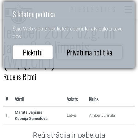
PIESLĒGTIES
Sīkdatņu politika
Iesācēji 2012. dz.g. un
Šajā Web vietnē tiek lietoti cepiņi, lai atvieglotu tavu
dzīvi.
jaun. 2.-3.līmenis
Piekrītu
Privātuma politika
(W,Q,Ch,J)
Rudens Ritmi
#
Vārdi
Valsts
Klubs
Marats Jaņšins
1.
Latvia
Amber Jūrmala
Ksenija Samuilova
Reģistrācija ir pabeigta