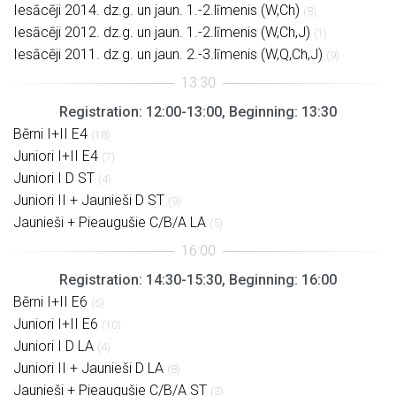
Iesācēji 2014. dz.g. un jaun. 1.-2.līmenis (W,Ch)
(8)
Iesācēji 2012. dz.g. un jaun. 1.-2.līmenis (W,Ch,J)
(1)
Iesācēji 2011. dz.g. un jaun. 2.-3.līmenis (W,Q,Ch,J)
(9)
Registration: 12:00-13:00, Beginning: 13:30
Bērni I+II E4
(18)
Juniori I+II E4
(7)
Juniori I D ST
(4)
Juniori II + Jaunieši D ST
(9)
Jaunieši + Pieaugušie C/B/A LA
(5)
Registration: 14:30-15:30, Beginning: 16:00
Bērni I+II E6
(6)
Juniori I+II E6
(10)
Juniori I D LA
(4)
Juniori II + Jaunieši D LA
(8)
Jaunieši + Pieaugušie C/B/A ST
(3)