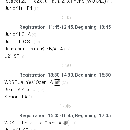
Iesācēji 2011. dz.g. un jaun. 2.-3.līmenis (W,Q,Ch,J)
(13)
Juniori I+II E4
(12)
Registration: 11:45-12:45, Beginning: 13:45
Juniori I C LA
(9)
Juniori II C ST
(12)
Jaunieši + Pieaugušie B/A LA
(12)
U21 ST
(8)
Registration: 13:30-14:30, Beginning: 15:30
WDSF Jaunieši Open LA
(31)
Bērni LA 4 dejas
(12)
Seniori I LA
(3)
Registration: 15:45-16:45, Beginning: 17:45
WDSF International Open LA
(31)