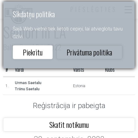
PIESLĒGTIES
Sīkdatņu politika
Seniori III LA
Šajā Web vietnē tiek lietoti cepiņi, lai atvieglotu tavu
dzīvi.
Baltic Grand Prix 2022
Piekrītu
Privātuma politika
#
Vārdi
Valsts
Klubs
Urmas Saetalu
1.
Estonia
Triinu Saetalu
Reģistrācija ir pabeigta
Skatīt notikumu